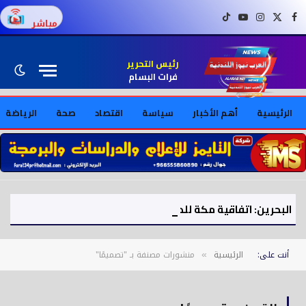
فيسبوك
X (Twitter)
إنستغرام
يوتيوب
تيك توك
مباشر
رئيس التحرير
فرات البسام
الرئيسية
أهم الأخبار
سياسة
اقتصاد
صحة
الرياضة
البحرين: اتفاقية مكة للدفاع المشترك تعزز الأمن الجماعي لدول الخليج
أنت على:
الرئيسية
منشورات مصنفة بـ "تصميمًا"
»