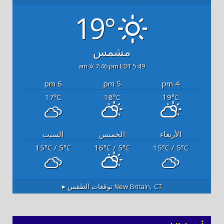
19°
مشمس
7:46 pm EDT
5:49 am
6 pm
5 pm
4 pm
17
18
19
°C
°C
°C
الأربعاء
الخميس
السبت
15
/ 5
16
/ 5
15
/ 5
°C
°C
°C
°C
°C
°C
New Britain, CT
توقعات الطقس ▸