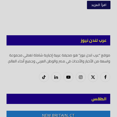
اقرأ المزيد
عرب لندن نيوز
موقع "عرب لندن نيوز" هو صحيفة عربية إخبارية شاملة تغطي مجموعة
واسعة من الأخبار والأحداث في مصر والوطن العربي وجميع أنحاء العالم.
فيسبوك
X
إنستغرام
يوتيوب
لينكدود
تيك
(Twitter)
توك
الطقس
NEW BRITAIN, CT