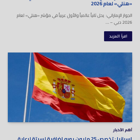
«هنلي» لعام 2026
الجواز الإماراتي: يحل ثانياً عالمياً والأول عربياً في مؤشر «هنلي» لعام
2026 دبي – …
اقرأ المزيد
أهم الأخبار
إسبانيا : تخصص 25 مليون يورو إضافية لسبتة لرعاية