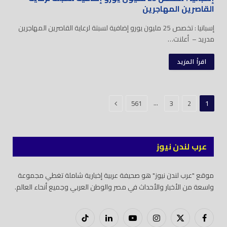
القاصرين المهاجرين
إسبانيا : تخصص 25 مليون يورو إضافية لسبتة لرعاية القاصرين المهاجرين
مدريد – أعلنت…
اقرأ المزيد
التالي
…
561
3
2
1
عرب لندن نيوز
موقع "عرب لندن نيوز" هو صحيفة عربية إخبارية شاملة تغطي مجموعة
واسعة من الأخبار والأحداث في مصر والوطن العربي وجميع أنحاء العالم.
فيسبوك
X
إنستغرام
يوتيوب
لينكدود
تيك