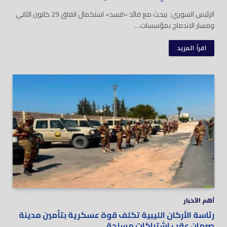
الرئيس السوري: يبحث مع قائد «قسد» استكمال اتفاق 29 كانون الثاني
ومسار الاندماج بمؤسسات…
اقرأ المزيد
أهم الأخبار
رئاسة الأركان الليبية تكلف قوة عسكرية بتأمين مدينة
صرمان عقب اشتباكات مسلحة