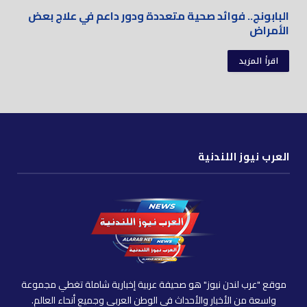
البابونج.. فوائد صحية متعددة ودور داعم في علاج بعض
الأمراض
اقرأ المزيد
العرب نيوز اللندنية
موقع "عرب لندن نيوز" هو صحيفة عربية إخبارية شاملة تغطي مجموعة
واسعة من الأخبار والأحداث في الوطن العربي وجميع أنحاء العالم.