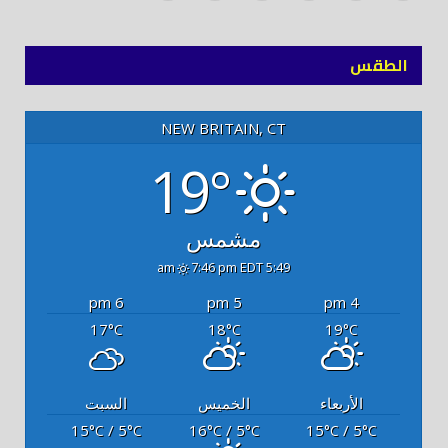
(Twitter)
توك
الطقس
NEW BRITAIN, CT
19°
مشمس
7:46 pm EDT
5:49 am
6 pm
5 pm
4 pm
17
18
19
°C
°C
°C
الأربعاء
الخميس
السبت
15
/ 5
16
/ 5
15
/ 5
°C
°C
°C
°C
°C
°C