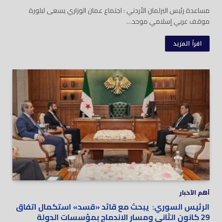
مساعدة رئيس البرلمان الأردني : اجتماع عمان الوزاري يسعى لبلورة
موقف عربي إسلامي موحد…
اقرأ المزيد
أهم الأخبار
الرئيس السوري: يبحث مع قائد «قسد» استكمال اتفاق
29 كانون الثاني ومسار الاندماج بمؤسسات الدولة