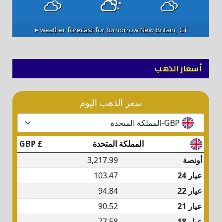
weather forecast for tomorrow ▸
New Britain, CT
أسعار الذهب