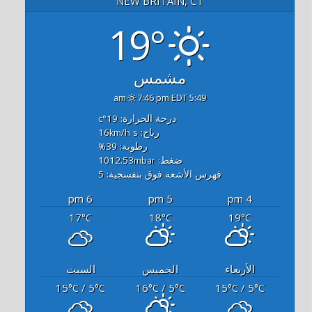
NEW BRITAIN, CT
19°
مشمس
7:46 pm EDT
5:49 am
درجة الحرارة: 19
°c
رياح: 16
s
km/h
رطوبة: 39
%
ضغط: 1012.53
mbar
فهرس الأشعة فوق بنفسجية: 5
6 pm
5 pm
4 pm
17
18
19
°C
°C
°C
الأربعاء
الخميس
السبت
15
/ 5
16
/ 5
15
/ 5
°C
°C
°C
°C
°C
°C