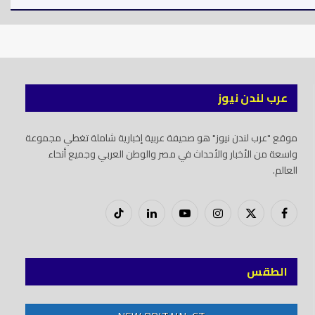
عرب لندن نيوز
موقع "عرب لندن نيوز" هو صحيفة عربية إخبارية شاملة تغطي مجموعة
واسعة من الأخبار والأحداث في مصر والوطن العربي وجميع أنحاء
العالم.
فيسبوك
X
إنستغرام
يوتيوب
لينكدود
تيك
(Twitter)
توك
الطقس