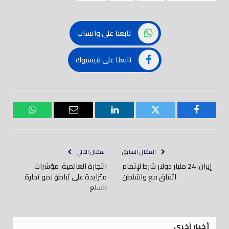
تابعنا على واتساب
تابعنا على فيسبوك
فيسبوك
تويتر
لينكدود
بريد
واتساب
إلكتروني
المقال السابق
المقال التالي
إيران: 24 مليار دولار شرط لإتمام
التجارة العالمية: مؤشرات
اتفاق مع واشنطن
متزايدة على تباطؤ نمو تجارة
السلع
أخبار آخري