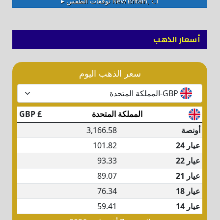
New Britain, CT
توقعات الطقس ▸
أسعار الذهب