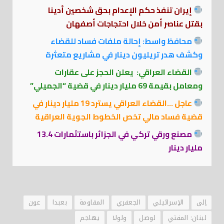
إيران تنفذ حكم الإعدام بحق شخصين أدينا
بقتل عناصر أمن خلال احتجاجات أصفهان
محافظ واسط: إحالة ملفات فساد للقضاء
وكشف هدر تريليون دينار في مشاريع متعثرة
القضاء العراقي: يعلن الحجز على عقارات
ومعامل بقيمة 69 مليار دينار في قضية “الجميلي”
عاجل …القضاء العراقي يسترد 19 مليار دينار في
قضية فساد مالي تخص الخطوط الجوية العراقية
مصنع ورقي تركي في الجزائر باستثمارات 13.4
مليار دينار
إلى
الإسرائيلي
الجعفري
المقاومة
بعبدا
عون
لبنان: المفتي
لوصل
ولولا
يهاجم