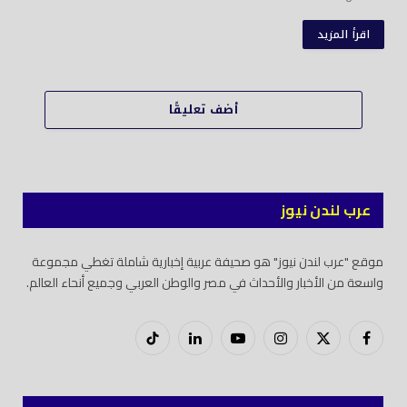
اقرأ المزيد
أضف تعليقًا
عرب لندن نيوز
موقع "عرب لندن نيوز" هو صحيفة عربية إخبارية شاملة تغطي مجموعة
واسعة من الأخبار والأحداث في مصر والوطن العربي وجميع أنحاء العالم.
فيسبوك
X
إنستغرام
يوتيوب
لينكدود
تيك
(Twitter)
توك