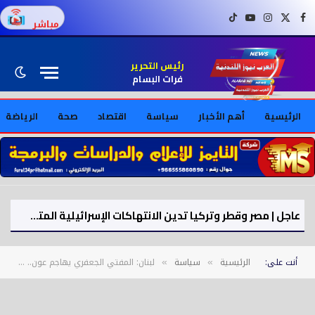
فيسبوك
X (Twitter)
إنستغرام
يوتيوب
تيك توك
مباشر
رئيس التحرير
فرات البسام
الرئيسية
أهم الأخبار
سياسة
اقتصاد
صحة
الرياضة
عاجل | مصر وقطر وتركيا تدين الانتهاكات الإسرائيلية المتواصلة في قطاع غزة
أنت على:
الرئيسية
سياسة
لبنان: المفتي الجعفري يهاجم عون.. ولولا المقاومة لوصل الإسرائيلي إلى بعبدا
»
»