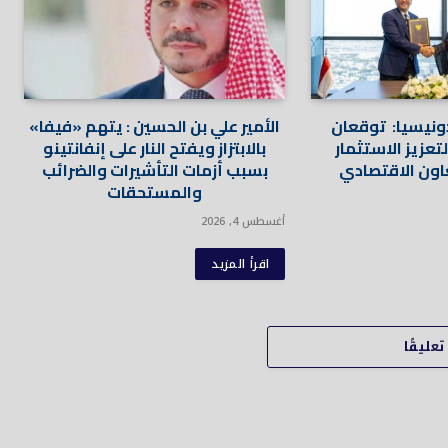
ونيسيا: توقعان
الأمير علي بن الحسين : يتهم «فيفا»
عزيز الاستثمار
بالابتزاز ويفتح النار على إنفانتينو
عاون الاقتصادي
بسبب أزمات التأشيرات والضرائب
والمستحقات
أغسطس 4, 2026
اقرأ المزيد
عليقًا