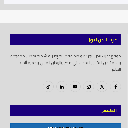
عرب لندن نيوز
موقع "عرب لندن نيوز" هو صحيفة عربية إخبارية شاملة تغطي مجموعة
واسعة من الأخبار والأحداث في مصر والوطن العربي وجميع أنحاء
العالم.
فيسبوك
X
إنستغرام
يوتيوب
لينكدود
تيك
(Twitter)
توك
الطقس