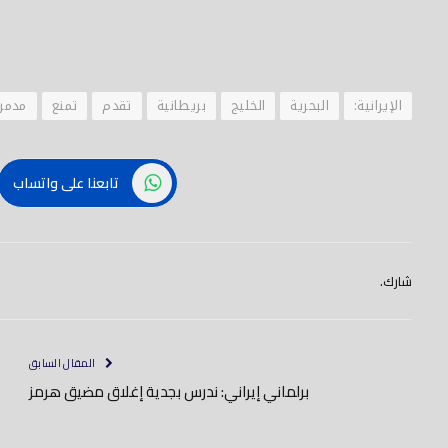
الإيرانية:
البحرية
الخليج
بريطانية
تقدم
تمنع
مدمر
تابعنا على واتساب
شارك.
المقال السابق
برلماني إيراني: ندرس بجدية إغلاق مضيق هرمز