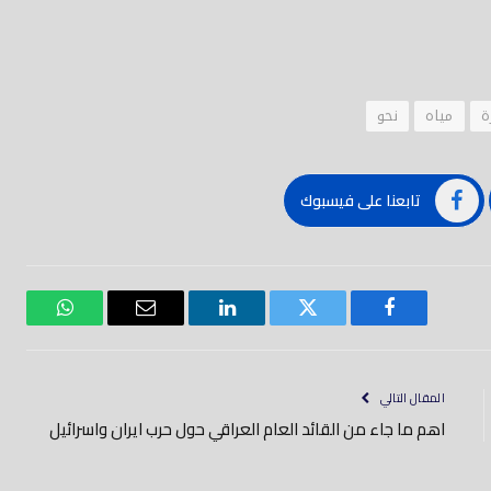
ة
مياه
نحو
تابعنا على فيسبوك
فيسبوك
تويتر
لينكدود
بريد
واتساب
إلكتروني
المقال التالي
اهم ما جاء من القائد العام العراقي حول حرب ايران واسرائيل