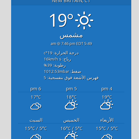
NEW BRITAIN, CT
19°
مشمس
7:46 pm EDT
5:49 am
درجة الحرارة: 19
°c
رياح: 16
s
km/h
رطوبة: 39
%
ضغط: 1012.53
mbar
فهرس الأشعة فوق بنفسجية: 5
6 pm
5 pm
4 pm
17
18
19
°C
°C
°C
الأربعاء
الخميس
السبت
15
/ 5
16
/ 5
15
/ 5
°C
°C
°C
°C
°C
°C