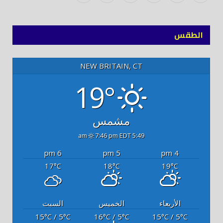
(Twitter)
توك
الطقس
NEW BRITAIN, CT
19°
مشمس
7:46 pm EDT
5:49 am
6 pm
5 pm
4 pm
17
18
19
°C
°C
°C
الأربعاء
الخميس
السبت
15
/ 5
16
/ 5
15
/ 5
°C
°C
°C
°C
°C
°C