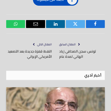
فيسبوك
تويتر
لينكدود
بريد
واتساب
إلكتروني
المقال السابق
المقال التالي
تونس: سجن الصحافي زياد
النفط: قفزة جديدة بعد التصعيد
الهاني لمدة عام
الأمريكي الإيراني
أخبار آخري