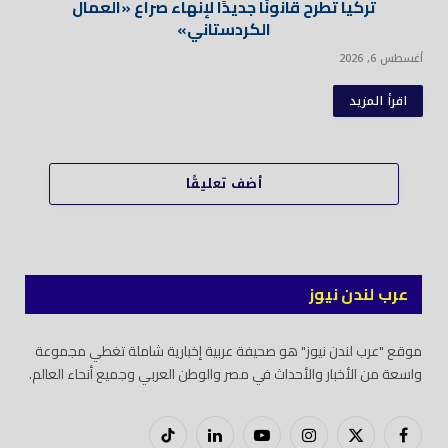
تركيا تطرح قانونًا جديدًا لإنهاء صراع «العمال
الكردستاني»
أغسطس 6, 2026
اقرأ المزيد
أضف تعليقًا
عرب لندن نيوز
موقع "عرب لندن نيوز" هو صحيفة عربية إخبارية شاملة تغطي مجموعة
واسعة من الأخبار والأحداث في مصر والوطن العربي وجميع أنحاء العالم.
فيسبوك
X
إنستغرام
يوتيوب
لينكدود
تيك