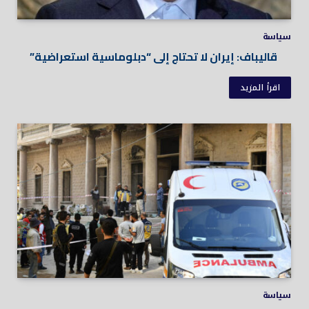
سياسة
قاليباف: إيران لا تحتاج إلى “دبلوماسية استعراضية”
اقرأ المزيد
سياسة