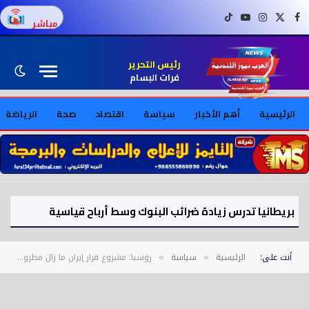
فيسبوك
X (Twitter)
إنستغرام
يوتيوب
تيك توك
مباشر
رئيس التحرير
فرات البسام
الرئيسية
أهم الأخبار
سياسة
اقتصاد
صحة
الرياضة
بريطانيا تدرس زيادة ضرائب البنوك وسط أرباح قياسية
أنت على:
الرئيسية
سياسة
روسيا: مشروع قرار إيران ما زال مطروحاً بمجلس الأمن
»
»