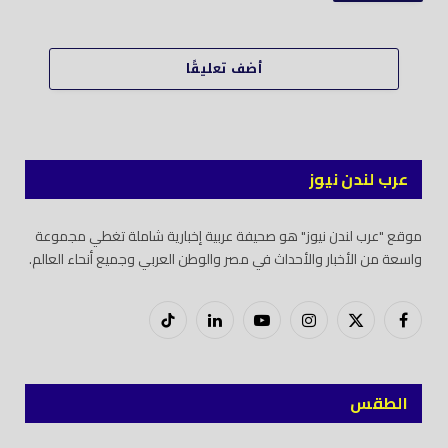
أضف تعليقًا
عرب لندن نيوز
موقع "عرب لندن نيوز" هو صحيفة عربية إخبارية شاملة تغطي مجموعة
واسعة من الأخبار والأحداث في مصر والوطن العربي وجميع أنحاء العالم.
فيسبوك
X
إنستغرام
يوتيوب
لينكدود
تيك
(Twitter)
توك
الطقس