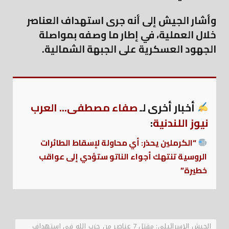
وأشار الجيش إلى أنه جرى استهداف العناصر
خلال العملية، في إطار ما وصفه بمواصلة
الجهود العسكرية على الجبهة الشمالية.
أخبار أخرى لـ
صفاء مصطفى... العرب
نيوز اللندنية
:
“الكرملين يحذر: أي محاولة لإسقاط الطائرات
الروسية تنتهك أجواء الناتو ستؤدي إلى عواقب
خطيرة”
الجيش الإسرائيلي: مقتل 7 عناصر من حزب الله في استهداف