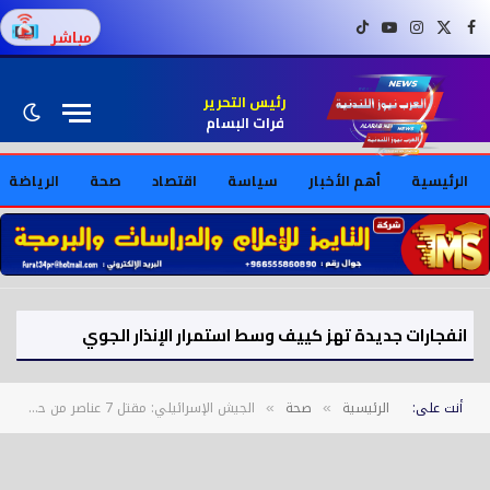
فيسبوك
X (Twitter)
إنستغرام
يوتيوب
تيك توك
مباشر
رئيس التحرير
فرات البسام
الرئيسية
أهم الأخبار
سياسة
اقتصاد
صحة
الرياضة
انفجارات جديدة تهز كييف وسط استمرار الإنذار الجوي
أنت على:
الرئيسية
صحة
الجيش الإسرائيلي: مقتل 7 عناصر من حزب الله في استهداف جنوب لبنان
»
»