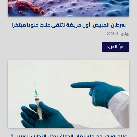
سرطان المبيض: أول مريضة تتلقى علاجا خلويا مبتكرا
يوليو 31, 2026
اقرأ المزيد
علاج روسي جديد لسرطان الدماغ يدخل التجارب السريرية