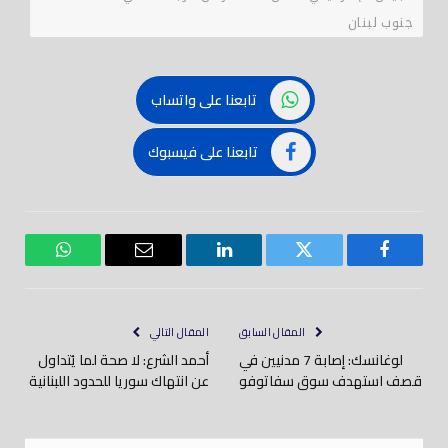
جنوب لبنان
تابعنا على واتساب
تابعنا على فيسبوك
فيسبوك
تويتر
لينكدود
بريد
واتساب
إلكتروني
المقال السابق
المقال التالي
لوغانسك: إصابة 7 مدنيين في
أحمد الشرع: لا صحة لما يُتداول
قصف استهدف سوق سفاتوفو
عن انتهاك سوريا للحدود اللبنانية