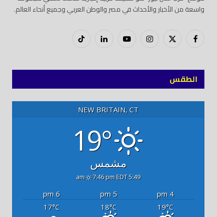
واسعة من الأخبار والأحداث في مصر والوطن العربي وجميع أنحاء العالم.
فيسبوك
X
إنستغرام
يوتيوب
لينكدود
تيك
(Twitter)
توك
الطقس
NEW BRITAIN, CT
19°
مشمس
7:46 pm EDT
5:49 am
6 pm
5 pm
4 pm
17
18
19
°C
°C
°C