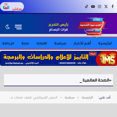
فيسبوك
X (Twitter)
إنستغرام
يوتيوب
تيك توك
مباشر
رئيس التحرير
فرات البسام
الرئيسية
أهم الأخبار
سياسة
اقتصاد
صحة
الرياضة
«الصحة العالمية» تحذر: تفشي فيروس «إيبولا» في الكونغو خرج عن السيطرة
أنت على:
الرئيسية
سياسة
الجيش الإسرائيلي: قصف منصات مسيرات وصواريخ لحزب الله جنوب لبنان
»
»