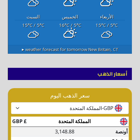
الأربعاء
الخميس
السبت
15
/ 5
16
/ 5
15
/ 5
°C
°C
°C
°C
°C
°C
weather forecast for tomorrow ▸
New Britain, CT
أسعار الذهب