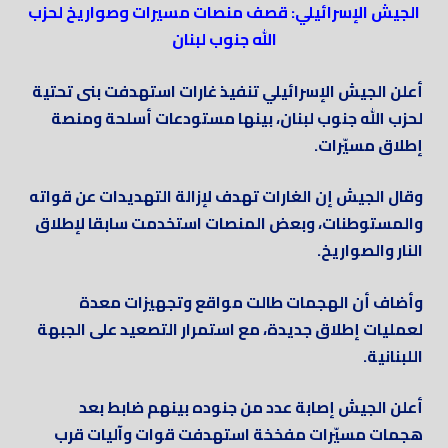
الجيش الإسرائيلي: قصف منصات مسيرات وصواريخ لحزب
الله جنوب لبنان
أعلن الجيش الإسرائيلي تنفيذ غارات استهدفت بنى تحتية
لحزب الله جنوب لبنان، بينها مستودعات أسلحة ومنصة
إطلاق مسيّرات.
وقال الجيش إن الغارات تهدف لإزالة التهديدات عن قواته
والمستوطنات، وبعض المنصات استخدمت سابقا لإطلاق
النار والصواريخ.
وأضاف أن الهجمات طالت مواقع وتجهيزات معدة
لعمليات إطلاق جديدة، مع استمرار التصعيد على الجبهة
اللبنانية.
أعلن الجيش إصابة عدد من جنوده بينهم ضابط بعد
هجمات مسيّرات مفخخة استهدفت قوات وآليات قرب