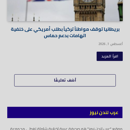
بريطانيا توقف مواطناً تركياً بطلب أمريكي على خلفية
اتهامات بدعم حماس
أغسطس 1, 2026
اقرأ المزيد
أضف تعليقًا
عرب لندن نيوز
موقع "عرب لندن نيوز" هو صحيفة عربية إخبارية شاملة تغطي مجموعة