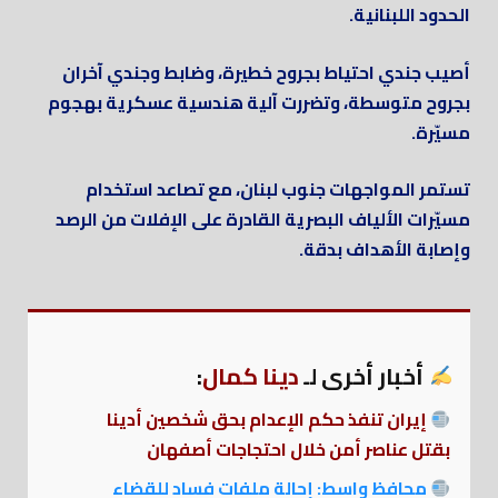
الحدود اللبنانية.
أصيب جندي احتياط بجروح خطيرة، وضابط وجندي آخران
بجروح متوسطة، وتضررت آلية هندسية عسكرية بهجوم
مسيّرة.
تستمر المواجهات جنوب لبنان، مع تصاعد استخدام
مسيّرات الألياف البصرية القادرة على الإفلات من الرصد
وإصابة الأهداف بدقة.
أخبار أخرى لـ
دينا كمال
:
إيران تنفذ حكم الإعدام بحق شخصين أدينا
بقتل عناصر أمن خلال احتجاجات أصفهان
محافظ واسط: إحالة ملفات فساد للقضاء