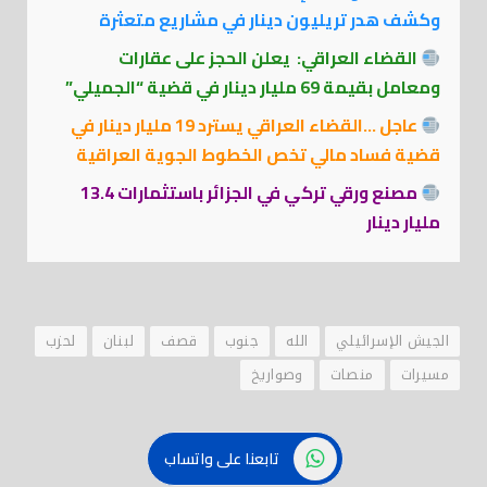
وكشف هدر تريليون دينار في مشاريع متعثرة
القضاء العراقي: يعلن الحجز على عقارات
ومعامل بقيمة 69 مليار دينار في قضية “الجميلي”
عاجل …القضاء العراقي يسترد 19 مليار دينار في
قضية فساد مالي تخص الخطوط الجوية العراقية
مصنع ورقي تركي في الجزائر باستثمارات 13.4
مليار دينار
الجيش الإسرائيلي
الله
جنوب
قصف
لبنان
لحزب
مسيرات
منصات
وصواريخ
تابعنا على واتساب