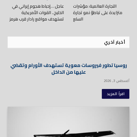
التجارة العالمية: مؤشرات
عاجل …إحباط هجوم إيراني في
متزايدة على تباطؤ نمو تجارة
الخليج.. القوات الأمريكية
السلع
تستهدف مواقع رادار قرب هرمز
أخبار آخري
روسيا تطور فيروسات معوية تستهدف الأورام وتقضي
عليها من الداخل
أغسطس 3, 2026
اقرأ المزيد