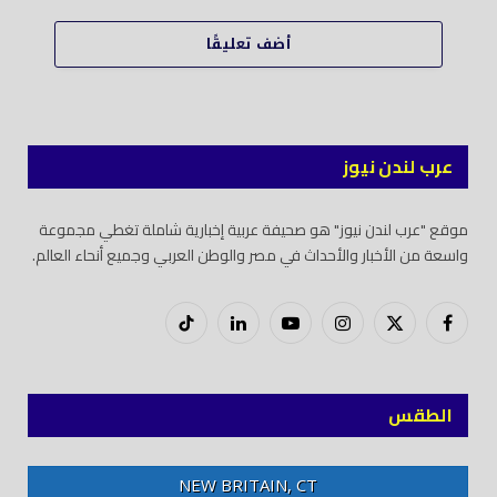
أضف تعليقًا
عرب لندن نيوز
موقع "عرب لندن نيوز" هو صحيفة عربية إخبارية شاملة تغطي مجموعة
واسعة من الأخبار والأحداث في مصر والوطن العربي وجميع أنحاء العالم.
فيسبوك
X
إنستغرام
يوتيوب
لينكدود
تيك
(Twitter)
توك
الطقس
NEW BRITAIN, CT