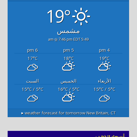
19°
مشمس
7:46 pm EDT
5:49 am
6 pm
5 pm
4 pm
17
18
19
°C
°C
°C
الأربعاء
الخميس
السبت
15
/ 5
16
/ 5
15
/ 5
°C
°C
°C
°C
°C
°C
weather forecast for tomorrow ▸
New Britain, CT
أسعار الذهب