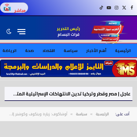
فيسبوك
X (Twitter)
إنستغرام
يوتيوب
تيك توك
مباشر
رئيس التحرير
فرات البسام
الرئيسية
أهم الأخبار
سياسة
اقتصاد
صحة
الرياضة
عاجل | مصر وقطر وتركيا تدين الانتهاكات الإسرائيلية المتواصلة في قطاع غزة
أنت على:
الرئيسية
سياسة
أوشاكوف: زيارة ويتكوف وكوشنر إلى روسيا قيد الإعداد
»
»