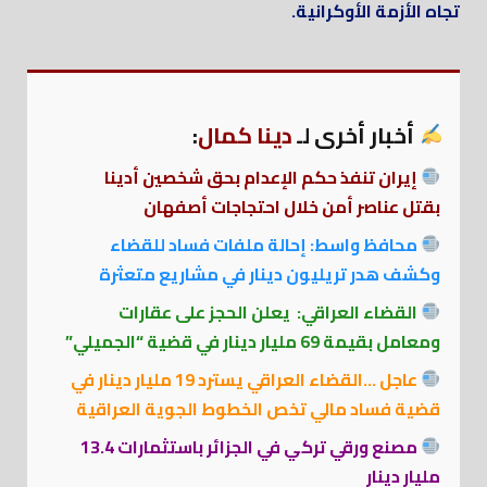
تجاه الأزمة الأوكرانية.
أخبار أخرى لـ
دينا كمال
:
إيران تنفذ حكم الإعدام بحق شخصين أدينا
بقتل عناصر أمن خلال احتجاجات أصفهان
محافظ واسط: إحالة ملفات فساد للقضاء
وكشف هدر تريليون دينار في مشاريع متعثرة
القضاء العراقي: يعلن الحجز على عقارات
ومعامل بقيمة 69 مليار دينار في قضية “الجميلي”
عاجل …القضاء العراقي يسترد 19 مليار دينار في
قضية فساد مالي تخص الخطوط الجوية العراقية
مصنع ورقي تركي في الجزائر باستثمارات 13.4
مليار دينار