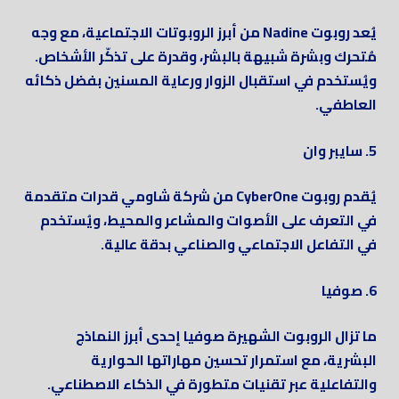
يُعد روبوت Nadine من أبرز الروبوتات الاجتماعية، مع وجه
مُتحرك وبشرة شبيهة بالبشر، وقدرة على تذكّر الأشخاص.
ويُستخدم في استقبال الزوار ورعاية المسنين بفضل ذكائه
العاطفي.
5. سايبر وان
يُقدم روبوت CyberOne من شركة شاومي قدرات متقدمة
في التعرف على الأصوات والمشاعر والمحيط، ويُستخدم
في التفاعل الاجتماعي والصناعي بدقة عالية.
6. صوفيا
ما تزال الروبوت الشهيرة صوفيا إحدى أبرز النماذج
البشرية، مع استمرار تحسين مهاراتها الحوارية
والتفاعلية عبر تقنيات متطورة في الذكاء الاصطناعي.