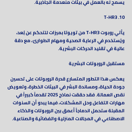
يسمح له بالعمل في بيئات منعدمة الجاذبية.
10. T-HR3
يأتي روبوت T-HR3 من تويوتا بميزات للتحكم عن بُعد،
ويُستخدم في الرعاية الصحية ومهام الطوارئ، مع دقة
عالية في تقليد الحركات البشرية.
مستقبل الروبوتات البشرية
يعكس هذا التطور المتسارع قدرة الروبوتات على تحسين
جودة الحياة، ومساندة البشر في البيئات الخطرة، وتعويض
نقص العمالة. فقد حققت نماذج 2025 تقدماً كبيراً في
مهارات التفاعل وحل المشكلات، فيما يبدو أن السنوات
المقبلة ستحمل اندماجاً أعمق بين الروبوتات والذكاء
الاصطناعي في المجالات المنزلية والفضائية والصناعية.