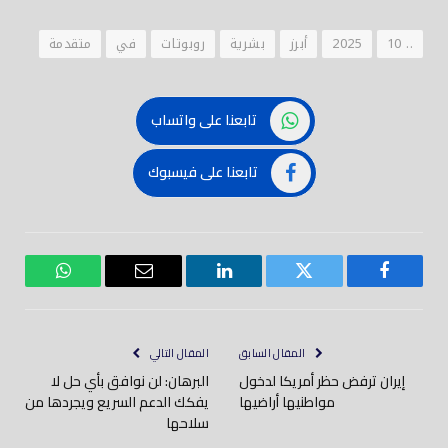
.. 10
2025
أبرز
بشرية
روبوتات
في
متقدمة
تابعنا على واتساب
تابعنا على فيسبوك
فيسبوك
تويتر
لينكدود
بريد
واتساب
إلكتروني
المقال السابق
المقال التالي
إيران ترفض حظر أمريكا لدخول
البرهان: لن نوافق بأي حل لا
مواطنيها أراضيها
يفكك الدعم السريع ويجردها من
سلاحها