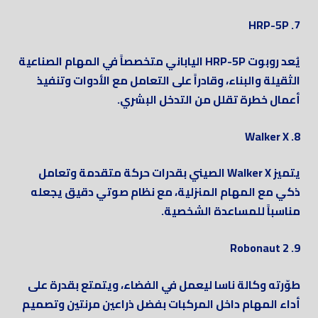
7. HRP-5P
يُعد روبوت HRP-5P الياباني متخصصاً في المهام الصناعية
الثقيلة والبناء، وقادراً على التعامل مع الأدوات وتنفيذ
أعمال خطرة تقلل من التدخل البشري.
8. Walker X
يتميز Walker X الصيني بقدرات حركة متقدمة وتعامل
ذكي مع المهام المنزلية، مع نظام صوتي دقيق يجعله
مناسباً للمساعدة الشخصية.
9. Robonaut 2
طوّرته وكالة ناسا ليعمل في الفضاء، ويتمتع بقدرة على
أداء المهام داخل المركبات بفضل ذراعين مرنتين وتصميم