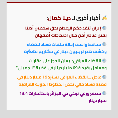
أخبار أخرى لـ
دينا كمال
:
إيران تنفذ حكم الإعدام بحق شخصين أدينا
بقتل عناصر أمن خلال احتجاجات أصفهان
محافظ واسط: إحالة ملفات فساد للقضاء
وكشف هدر تريليون دينار في مشاريع متعثرة
القضاء العراقي: يعلن الحجز على عقارات
ومعامل بقيمة 69 مليار دينار في قضية “الجميلي”
عاجل …القضاء العراقي يسترد 19 مليار دينار في
قضية فساد مالي تخص الخطوط الجوية العراقية
مصنع ورقي تركي في الجزائر باستثمارات 13.4
مليار دينار