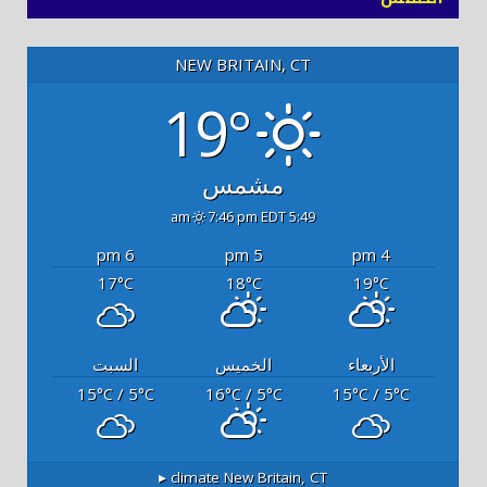
NEW BRITAIN, CT
19°
مشمس
7:46 pm EDT
5:49 am
6 pm
5 pm
4 pm
17
18
19
°C
°C
°C
الأربعاء
الخميس
السبت
15
/ 5
16
/ 5
15
/ 5
°C
°C
°C
°C
°C
°C
climate ▸
New Britain, CT