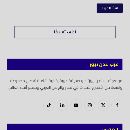
اقرأ المزيد
أضف تعليقًا
عرب لندن نيوز
موقع "عرب لندن نيوز" هو صحيفة عربية إخبارية شاملة تغطي مجموعة
واسعة من الأخبار والأحداث في مصر والوطن العربي وجميع أنحاء العالم.
فيسبوك
X
إنستغرام
يوتيوب
لينكدود
تيك
(Twitter)
توك
الطقس