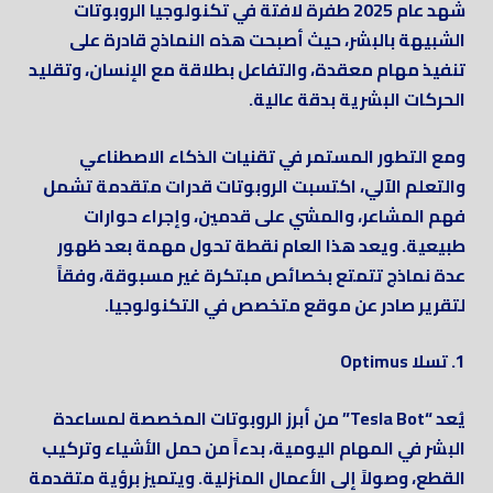
شهد عام 2025 طفرة لافتة في تكنولوجيا الروبوتات
الشبيهة بالبشر، حيث أصبحت هذه النماذج قادرة على
تنفيذ مهام معقدة، والتفاعل بطلاقة مع الإنسان، وتقليد
الحركات البشرية بدقة عالية.
ومع التطور المستمر في تقنيات الذكاء الاصطناعي
والتعلم الآلي، اكتسبت الروبوتات قدرات متقدمة تشمل
فهم المشاعر، والمشي على قدمين، وإجراء حوارات
طبيعية. ويعد هذا العام نقطة تحول مهمة بعد ظهور
عدة نماذج تتمتع بخصائص مبتكرة غير مسبوقة، وفقاً
لتقرير صادر عن موقع متخصص في التكنولوجيا.
1. تسلا Optimus
يُعد “Tesla Bot” من أبرز الروبوتات المخصصة لمساعدة
البشر في المهام اليومية، بدءاً من حمل الأشياء وتركيب
القطع، وصولاً إلى الأعمال المنزلية. ويتميز برؤية متقدمة