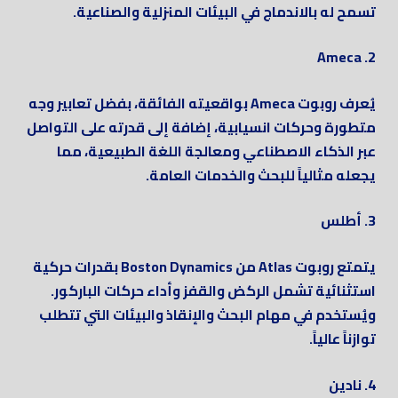
تسمح له بالاندماج في البيئات المنزلية والصناعية.
2. Ameca
يُعرف روبوت Ameca بواقعيته الفائقة، بفضل تعابير وجه
متطورة وحركات انسيابية، إضافة إلى قدرته على التواصل
عبر الذكاء الاصطناعي ومعالجة اللغة الطبيعية، مما
يجعله مثالياً للبحث والخدمات العامة.
3. أطلس
يتمتع روبوت Atlas من Boston Dynamics بقدرات حركية
استثنائية تشمل الركض والقفز وأداء حركات الباركور.
ويُستخدم في مهام البحث والإنقاذ والبيئات التي تتطلب
توازناً عالياً.
4. نادين