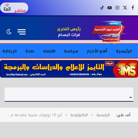
فيسبوك
X (Twitter)
إنستغرام
يوتيوب
تيك توك
مباشر
رئيس التحرير
فرات البسام
الرئيسية
أهم الأخبار
سياسة
اقتصاد
صحة
الرياضة
تركيا تضع خارطة طريق لعودة السوريين إلى بلادهم
أنت على:
الرئيسية
التكنولوجيا
أبرز 10 روبوتات بشرية متقدمة في 2025
»
»