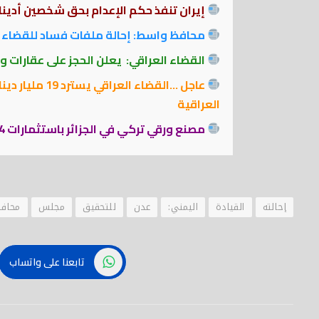
إيران تنفذ حكم الإعدام بحق شخصين أدينا
محافظ واسط: إحالة ملفات فساد للقضاء 
القضاء العراقي: يعلن الحجز على عقارات ومعامل بقيمة 69 مليار دي
عاجل …القضاء ا
العراقية
مصنع ورقي تركي في الجزائر باستثمارات 13.4 مليار دينار
إحالته
القيادة
اليمني:
عدن
للتحقيق
مجلس
محاف
تابعنا على واتساب