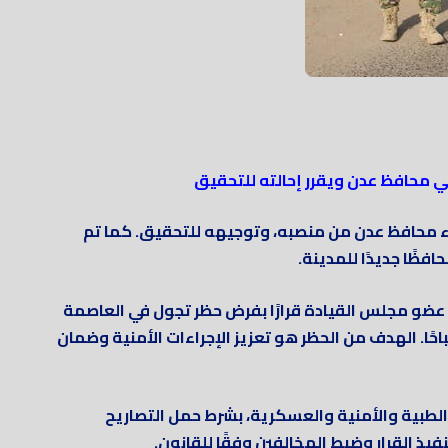
 محافظ عدن ويقرر إحالته للتحقيق
ء محافظ عدن من منصبه، وتوجيهه للتحقيق. كما تم
افظًا جديدًا للمدينة.
 عضو مجلس القيادة قرارًا بفرض حظر تجول في العاصمة
يبدأ من الساعة 9 مساءً وحتى الساعة 6 صباحًا. الهدف من الحظر هو تعزيز الإجراءات الأمنية وضمان
الطبية والأمنية والعسكرية، بشرط حمل التصاريح
يذ القرار وضبط المخالفين وفقًا للقانون.