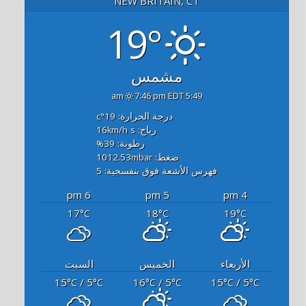
NEW BRITAIN, CT
19°
مشمس
7:46 pm EDT
5:49 am
درجة الحرارة: 19
°c
رياح: 16
s
km/h
رطوبة: 39
%
ضغط: 1012.53
mbar
فهرس الأشعة فوق بنفسجية: 5
6 pm
5 pm
4 pm
17
18
19
°C
°C
°C
الأربعاء
الخميس
السبت
15
/ 5
16
/ 5
15
/ 5
°C
°C
°C
°C
°C
°C