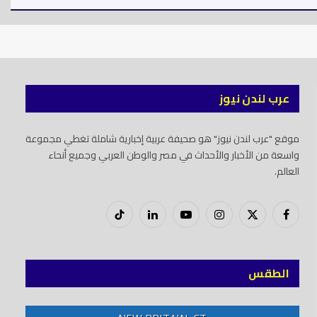
عرب لندن نيوز
موقع "عرب لندن نيوز" هو صحيفة عربية إخبارية شاملة تغطي مجموعة
واسعة من الأخبار والأحداث في مصر والوطن العربي وجميع أنحاء
العالم.
فيسبوك
X
إنستغرام
يوتيوب
لينكدود
تيك
(Twitter)
توك
الطقس