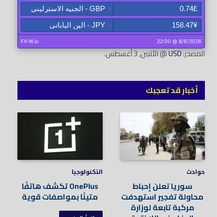
المصدر:
USD
@ الأثنين, 3 أغسطس.
أخبار قد تعجبك
حوادث
التكنولوجيا
سوريا تعلن إحباط
OnePlus تكشف هاتفًا
محاولة تفجير استهدفت
متينًا بمواصفات قوية
مركبة تابعة لوزارة