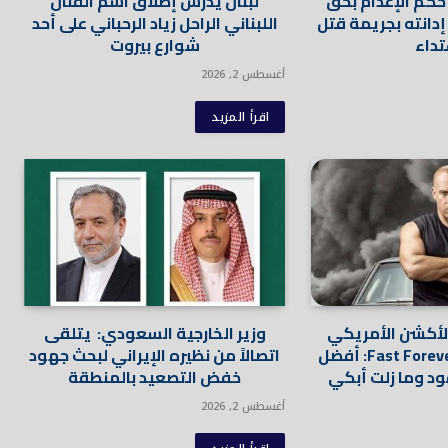
حكم الإعدام بحق
لبنان يدرس إطلاق اسم الفنان
دانته بجريمة قتل
اللبناني الراحل زياد الرحباني على أحد
تداء
شوارع بيروت
أغسطس 2, 2026
اقرأ المزيد
الأكشن الأمريكي
وزير الخارجية السعودي: يتلقى
يشيد بسيناريو Fast Forever: أفضل
اتصالاً من نظيره الإيراني لبحث جهود
ود وما زلت أبكي
خفض التصعيد بالمنطقة
أغسطس 2, 2026