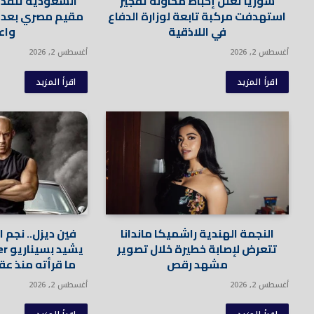
سوريا تعلن إحباط محاولة تفجير
السعودية تنفذ 
استهدفت مركبة تابعة لوزارة الدفاع
مقيم مصري بعد إ
في اللاذقية
واع
أغسطس 2, 2026
أغسطس 2, 2026
اقرأ المزيد
اقرأ المزيد
النجمة الهندية راشميكا ماندانا
فين ديزل.. نجم 
تتعرض لإصابة خطيرة خلال تصوير
مشهد رقص
ما قرأته منذ عق
أغسطس 2, 2026
أغسطس 2, 2026