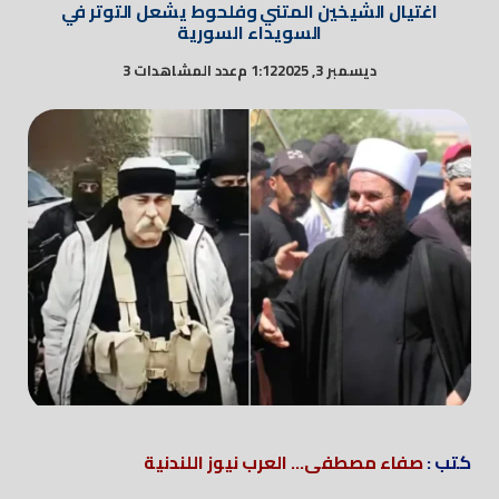
اغتيال الشيخين المتني وفلحوط يشعل التوتر في
السويداء السورية
ديسمبر 3, 2025
1:12 م
عدد المشاهدات 3
كتب :
صفاء مصطفى... العرب نيوز اللندنية