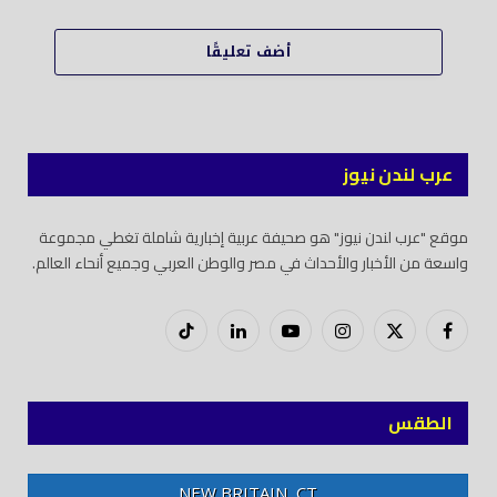
أضف تعليقًا
عرب لندن نيوز
موقع "عرب لندن نيوز" هو صحيفة عربية إخبارية شاملة تغطي مجموعة
واسعة من الأخبار والأحداث في مصر والوطن العربي وجميع أنحاء العالم.
فيسبوك
X
إنستغرام
يوتيوب
لينكدود
تيك
(Twitter)
توك
الطقس
NEW BRITAIN, CT