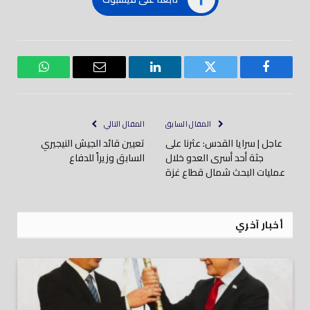
فيسبوك
تويتر
لينكدود
بريد
واتساب
إلكتروني
المقال السابق
المقال التالي
عاجل | سرايا القدس: عثرنا على
تعيين قائد الجيش النيجيري
جثة أحد أسرى العدو خلال
السابق وزيراً للدفاع
عمليات البحث شمال قطاع غزة
أخبار آخري