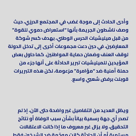
وأدى الحادث إلى موجة غضب في المجتمع الدرزي، حيث
وصف ناشطون الجريمة بأنها “استعراض دموي للقوة”
من قبل ميليشيات الحرس الوطني، بهدف كسر شوكة
المعارضين، في حين دعت مجموعات أخرى إلى تدخل الدولة
لوقف العنف وضمان حماية المواطنين. كما حاول بعض
المؤيدين للميليشيات تبرير الحادثة على أنها جزء من
حملة أمنية ضد “مؤامرة” مزعومة، لكن هذه التبريرات
قوبلت برفض شعبي واسع.
ويظل العديد من التفاصيل غير واضحة حتى الآن، إذ لم
تصدر أي جهة رسمية بياناً بشأن سبب الوفاة أو نتائج
التحقيق، ولا يزال غير معروف ما إذا كانت الاعتقالات
مستمرة أم أن الحادثة كانت موجّهة ضد الشيخين فقط.