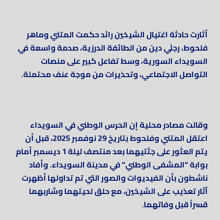
أثارت حادثة اغتيال الشيخين رائد حكمت المتني وماهر
فلحوط، رجلَي دين من الطائفة الدرزية، صدمة واسعة في
السويداء السورية، وسط تفاعل كبير على منصات
التواصل الاجتماعي، وتحذيرات من موجة عنف محتملة.
وقالت مصادر محلية إن الحرس الوطني في السويداء
اعتقل المتني وفلحوط بتاريخ 29 نوفمبر 2025، قبل أن
يتم العثور على جثتيهما بعد منتصف ليلة 1 ديسمبر أمام
بوابة “المشفى الوطني” في مدينة السويداء. وأفاد
ناشطون بأن الفيديوات والصور التي تم تداولها أظهرت
آثار تعذيب على الشيخين، مع حلق لحيتهما وشاربهما
قسراً قبل وفاتهما.