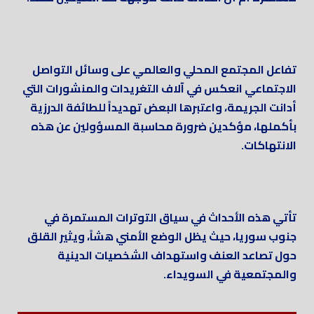
تفاعل المجتمع المحلي والعالمي على وسائل التواصل
الاجتماعي انعكس في آلاف التغريدات والمنشورات التي
أدانت الجريمة، واعتبرها البعض تهديداً للطائفة الدرزية
بأكملها، مؤكدين ضرورة محاسبة المسؤولين عن هذه
الانتهاكات.
تأتي هذه الأحداث في سياق التوترات المستمرة في
جنوب سوريا، حيث يظل الوضع الأمني هشاً، ويثير القلق
حول تصاعد العنف واستهداف الشخصيات الدينية
والمجتمعية في السويداء.