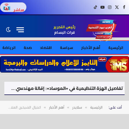
فيسبوك
X (Twitter)
إنستغرام
يوتيوب
تيك توك
مباشر
رئيس التحرير
فرات البسام
الرئيسية
أهم الأخبار
سياسة
اقتصاد
صحة
الرياضة
تفاصيل الهزة التنظيمية في «الموساد»: إقالة مهندسي خطة إطاحة النظام الإيراني
أنت على:
الرئيسية
سلايدر
أهم الأخبار
اغتيال الشيخين المتني وفلحوط يشعل التوتر في السويداء السورية
»
»
»