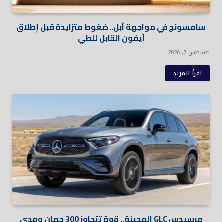
سامسونج في مواجهة آبل.. ضغوط متزايدة قبل إطلاق
آيفون القابل للطي
أغسطس 7, 2026
اقرأ المزيد
مرسيدس GLC الهجينة.. قوة تتجاوز 300 حصان ومدى