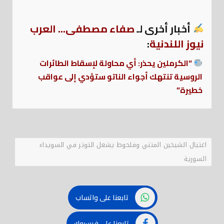
أخبار أخرى لـ
صفاء مصطفى... العرب
نيوز اللندنية
:
“الكرملين يحذر: أي محاولة لإسقاط الطائرات
الروسية تنتهك أجواء الناتو ستؤدي إلى عواقب
خطيرة”
اغتيال الشيخين المتني وفلحوط يشعل التوتر في السويداء
السورية
تابعنا على واتساب
تابعنا على فيسبوك