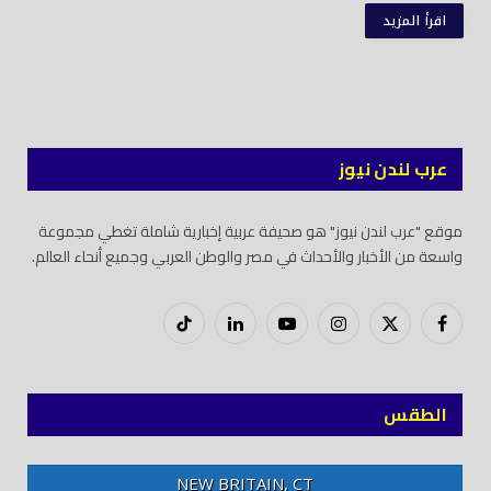
اقرأ المزيد
عرب لندن نيوز
موقع "عرب لندن نيوز" هو صحيفة عربية إخبارية شاملة تغطي مجموعة
واسعة من الأخبار والأحداث في مصر والوطن العربي وجميع أنحاء العالم.
فيسبوك
X
إنستغرام
يوتيوب
لينكدود
تيك
(Twitter)
توك
الطقس
NEW BRITAIN, CT