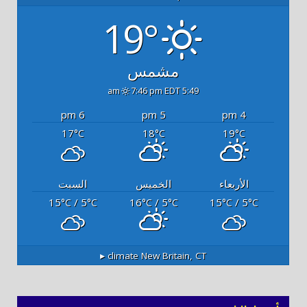
19°
مشمس
7:46 pm EDT
5:49 am
6 pm
5 pm
4 pm
17
18
19
°C
°C
°C
الأربعاء
الخميس
السبت
15
/ 5
16
/ 5
15
/ 5
°C
°C
°C
°C
°C
°C
climate ▸
New Britain, CT