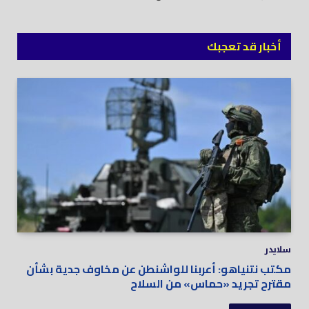
أخبار قد تعجبك
سلايدر
مكتب نتنياهو: أعربنا للواشنطن عن مخاوف جدية بشأن
مقترح تجريد «حماس» من السلاح