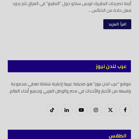
أزمة تصريحات البطريرك لويس ساكو حول “التطبيع” في العراق تثير ردود
فعل حادة من الكنائس…
اقرأ المزيد
عرب لندن نيوز
موقع "عرب لندن نيوز" هو صحيفة عربية إخبارية شاملة تغطي مجموعة
واسعة من الأخبار والأحداث في مصر والوطن العربي وجميع أنحاء العالم.
فيسبوك
X
إنستغرام
يوتيوب
لينكدود
تيك
(Twitter)
توك
الطقس