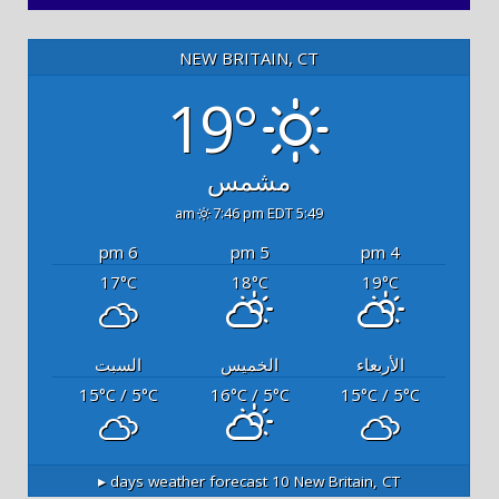
NEW BRITAIN, CT
19°
مشمس
7:46 pm EDT
5:49 am
6 pm
5 pm
4 pm
17
18
19
°C
°C
°C
الأربعاء
الخميس
السبت
15
/ 5
16
/ 5
15
/ 5
°C
°C
°C
°C
°C
°C
10 days weather forecast ▸
New Britain, CT