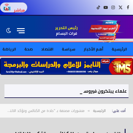
فيسبوك
X (Twitter)
إنستغرام
يوتيوب
تيك توك
مباشر
رئيس التحرير
فرات البسام
الرئيسية
أهم الأخبار
سياسة
اقتصاد
صحة
الرياضة
علماء يبتكرون فيروسات اصطناعية بالذكاء الاصطناعي ويثيرون مخاوف أمنية
أنت على:
الرئيسية
منشورات مصنفة بـ "حادة من الكنائس وتؤكد الالتزام بقرارات الحكومة"
»