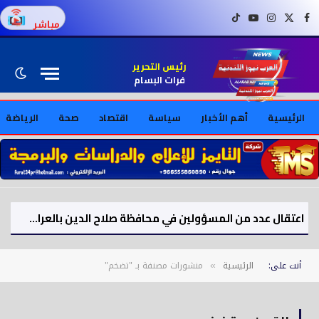
فيسبوك
X (Twitter)
إنستغرام
يوتيوب
تيك توك
مباشر
رئيس التحرير
فرات البسام
الرئيسية
أهم الأخبار
سياسة
اقتصاد
صحة
الرياضة
اعتقال عدد من المسؤولين في محافظة صلاح الدين بالعراق بتهم فساد
أنت على:
الرئيسية
منشورات مصنفة بـ "تضخم"
»