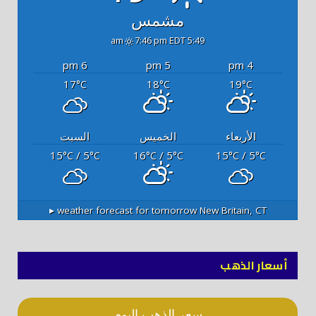
مشمس
7:46 pm EDT
5:49 am
6 pm
5 pm
4 pm
17
18
19
°C
°C
°C
الأربعاء
الخميس
السبت
15
/ 5
16
/ 5
15
/ 5
°C
°C
°C
°C
°C
°C
weather forecast for tomorrow ▸
New Britain, CT
أسعار الذهب