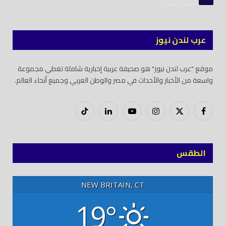
عرب لندن نيوز
موقع "عرب لندن نيوز" هو صحيفة عربية إخبارية شاملة تغطي مجموعة
واسعة من الأخبار والأحداث في مصر والوطن العربي وجميع أنحاء العالم.
فيسبوك
X
إنستغرام
يوتيوب
لينكدود
تيك
(Twitter)
توك
الطقس
NEW BRITAIN, CT
19°