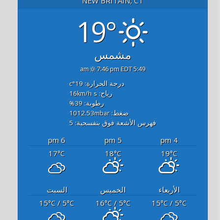
NEW BRITAIN, CT
19°
مشمس
7:46 pm EDT
5:49 am
درجة الحرارة: 19
°c
رياح: 16
s
km/h
رطوبة: 39
%
ضغط: 1012.53
mbar
فهرس الأشعة فوق بنفسجية: 5
6 pm
5 pm
4 pm
17
18
19
°C
°C
°C
الأربعاء
الخميس
السبت
15
/ 5
16
/ 5
15
/ 5
°C
°C
°C
°C
°C
°C