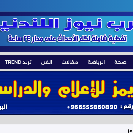
صحة
الرياضة
مقالات
الفن
ترند TREND
مز