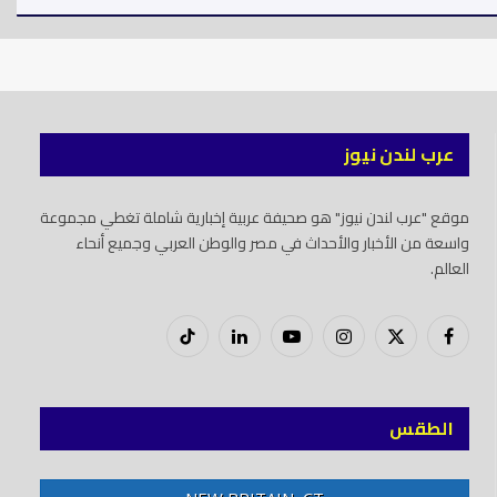
عرب لندن نيوز
موقع "عرب لندن نيوز" هو صحيفة عربية إخبارية شاملة تغطي مجموعة
واسعة من الأخبار والأحداث في مصر والوطن العربي وجميع أنحاء
العالم.
فيسبوك
X
إنستغرام
يوتيوب
لينكدود
تيك
(Twitter)
توك
الطقس