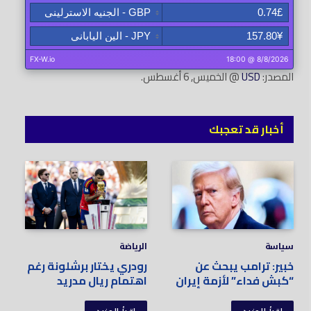
المصدر:
USD
@ الخميس, 6 أغسطس.
أخبار قد تعجبك
سياسة
الرياضة
خبير: ترامب يبحث عن
رودري يختار برشلونة رغم
“كبش فداء” لأزمة إيران
اهتمام ريال مدريد