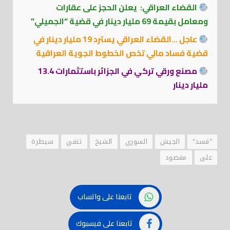
القضاء العراقي: يعلن الحجز على عقارات
ومعامل بقيمة 69 مليار دينار في قضية “الجميلي”
عاجل …القضاء العراقي يسترد 19 مليار دينار في
قضية فساد مالي تخص الخطوط الجوية العراقية
مصنع ورقي تركي في الجزائر باستثمارات 13.4
مليار دينار
"قسد"
الجيش
السوري
الشيخ
تنفي
سيطرة
على
مقصود
تابعنا على واتساب
تابعنا على فيسبوك