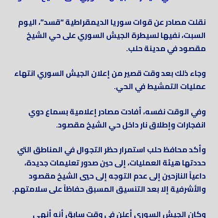
نقلت مصادر عن قوات سوريا الديمقراطية “قسد”، اليوم
السبت، نفيها لسيطرة الجيش السوري على حي الشيخ
مقصود في مدينة حلب.
وجاء ذلك بعد وقت قصير من إعلان الجيش السوري انتهاء
عمليات التمشيط في الحي.
وفي الوقت نفسه، أفادت مصادر إعلامية بسماع دوي
انفجارات وإطلاق نار داخل حي الشيخ مقصود.
وأكد محافظ حلب استمرار حظر التجوال في المناطق التي
حددتها هيئة العمليات، إلى حين صدور تعليمات جديدة،
داعياً النازحين إلى عدم التوجه إلى حيي الشيخ مقصود
والأشرفية إلا بعد التنسيق المسبق حفاظاً على سلامتهم.
وكان الجيش السوري أعلن في وقت سابق أنه أنهى