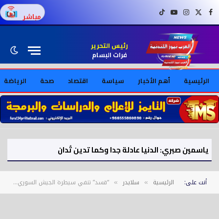
فيسبوك
X (Twitter)
إنستغرام
يوتيوب
تيك توك
مباشر
رئيس التحرير
فرات البسام
الرئيسية
أهم الأخبار
سياسة
اقتصاد
صحة
الرياضة
ياسمين صبري: الدنيا عادلة جدا وكما تدين تُدان
أنت على:
الرئيسية
سلايدر
“قسد” تنفي سيطرة الجيش السوري على الشيخ مقصود
»
»