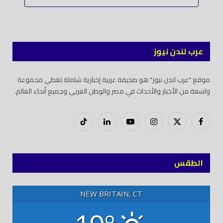
عرب لندن نيوز
موقع "عرب لندن نيوز" هو صحيفة عربية إخبارية شاملة تغطي مجموعة
واسعة من الأخبار والأحداث في مصر والوطن العربي وجميع أنحاء العالم.
فيسبوك
X
إنستغرام
يوتيوب
لينكدود
تيك
(Twitter)
توك
الطقس
NEW BRITAIN, CT