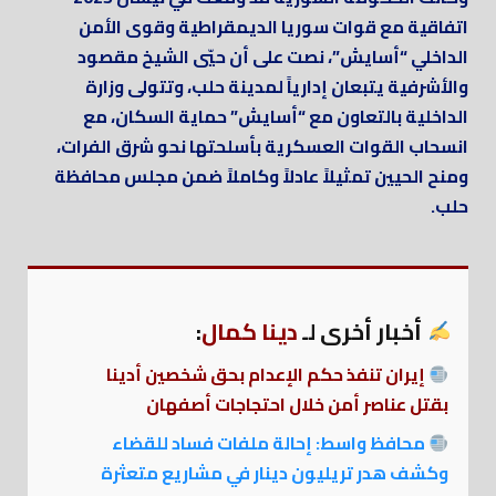
اتفاقية مع قوات سوريا الديمقراطية وقوى الأمن
الداخلي “أسايش”، نصت على أن حيّي الشيخ مقصود
والأشرفية يتبعان إدارياً لمدينة حلب، وتتولى وزارة
الداخلية بالتعاون مع “أسايش” حماية السكان، مع
انسحاب القوات العسكرية بأسلحتها نحو شرق الفرات،
ومنح الحيين تمثيلاً عادلاً وكاملاً ضمن مجلس محافظة
حلب.
أخبار أخرى لـ
دينا كمال
:
إيران تنفذ حكم الإعدام بحق شخصين أدينا
بقتل عناصر أمن خلال احتجاجات أصفهان
محافظ واسط: إحالة ملفات فساد للقضاء
وكشف هدر تريليون دينار في مشاريع متعثرة