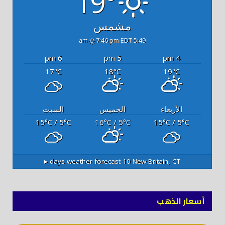
19°
مشمس
7:46 pm EDT
5:49 am
6 pm
5 pm
4 pm
17
18
19
°C
°C
°C
الأربعاء
الخميس
السبت
15
/ 5
16
/ 5
15
/ 5
°C
°C
°C
°C
°C
°C
10 days weather forecast ▸
New Britain, CT
أسعار الذهب