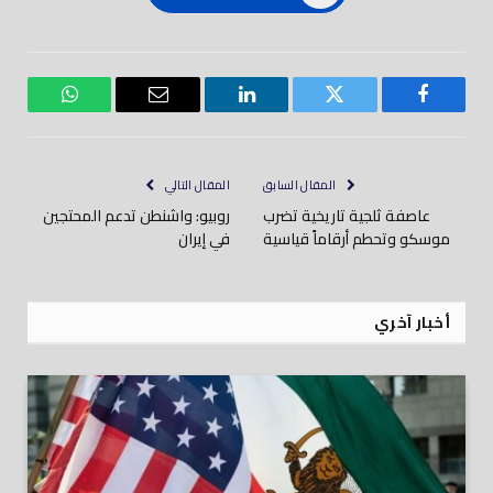
فيسبوك
تويتر
لينكدود
بريد
واتساب
إلكتروني
المقال السابق
المقال التالي
عاصفة ثلجية تاريخية تضرب
روبيو: واشنطن تدعم المحتجين
موسكو وتحطم أرقاماً قياسية
في إيران
أخبار آخري