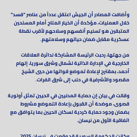
وأضافت المصادر أن الجيش اعتقل عدداً من عناصر “قسد”
خلال العمليات، مؤكدة أن الخيار المتاح أمام المسلحين
المتبقين هو تسليم أنفسهم وسلاحهم لأقرب نقطة
عسكرية مقابل ضمان حياتهم وسلامتهم.
من جهتها، رحبت الرئيسة المشتركة لدائرة العلاقات
الخارجية في الإدارة الذاتية لشمال وشرق سوريا، إلهام
أحمد، بمقترح لإعادة تموضع قواتها من حيي الشيخ
مقصود والأشرفية في حلب إلى شرق الفرات.
وقالت في بيان إن حماية المدنيين في الحيين تمثل أولوية
قصوى، موضحة أن القبول بإعادة التموضع مشروط
بضمان وجود حماية كردية لسكان الحيين بما يتوافق مع
اتفاقية الأول من نيسان.
وكانت الحكومة السورية قد وقعت في نيسان 2025