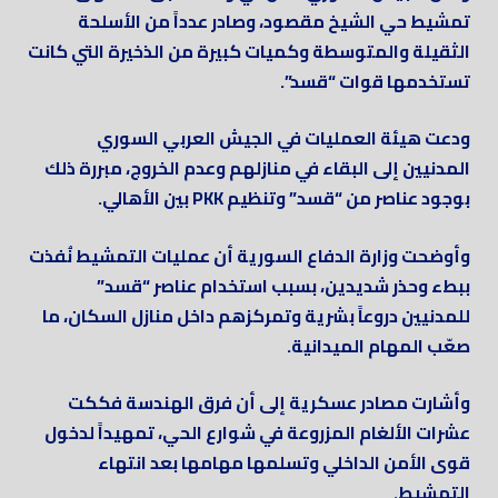
تمشيط حي الشيخ مقصود، وصادر عدداً من الأسلحة
الثقيلة والمتوسطة وكميات كبيرة من الذخيرة التي كانت
تستخدمها قوات “قسد”.
ودعت هيئة العمليات في الجيش العربي السوري
المدنيين إلى البقاء في منازلهم وعدم الخروج، مبررة ذلك
بوجود عناصر من “قسد” وتنظيم PKK بين الأهالي.
وأوضحت وزارة الدفاع السورية أن عمليات التمشيط نُفذت
ببطء وحذر شديدين، بسبب استخدام عناصر “قسد”
للمدنيين دروعاً بشرية وتمركزهم داخل منازل السكان، ما
صعّب المهام الميدانية.
وأشارت مصادر عسكرية إلى أن فرق الهندسة فككت
عشرات الألغام المزروعة في شوارع الحي، تمهيداً لدخول
قوى الأمن الداخلي وتسلمها مهامها بعد انتهاء
التمشيط.