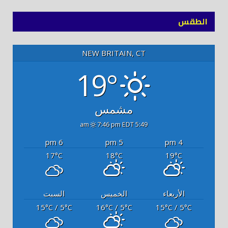
الطقس
NEW BRITAIN, CT
19°
مشمس
7:46 pm EDT
5:49 am
6 pm
5 pm
4 pm
17
18
19
°C
°C
°C
الأربعاء
الخميس
السبت
15
/ 5
16
/ 5
15
/ 5
°C
°C
°C
°C
°C
°C