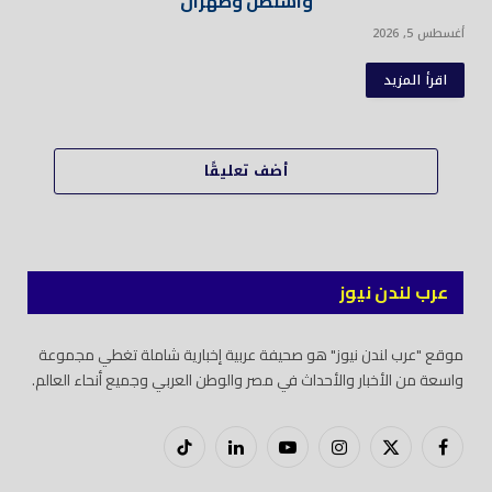
واشنطن وطهران
أغسطس 5, 2026
اقرأ المزيد
أضف تعليقًا
عرب لندن نيوز
موقع "عرب لندن نيوز" هو صحيفة عربية إخبارية شاملة تغطي مجموعة
واسعة من الأخبار والأحداث في مصر والوطن العربي وجميع أنحاء العالم.
فيسبوك
X
إنستغرام
يوتيوب
لينكدود
تيك
(Twitter)
توك