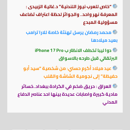
“خاص للعرب نيوز اللندنية” د.غالية الزبيدى :
المعرفة نهر واحد.. والجوائز لحظة اعتراف تضاعف
مسؤولية المبدع
محمد رمضان يرسل تهنئة خاصة للارا ترامب
بعيد ميلادها
دوا ليبا تخطف الانظار ب iPhone 17 Pro
البرتقالي قبل طرحه بالاسواق
عيد ميلاد أكرم حسني: من شخصية “سيد أبو
حفيظة” إلى نجومية الشاشة والقلب
العراق : حريق ضخم في الكرادة ببغداد..خسائر
مادية كبيرة واصابات عديدة بينها احد عناصر الدفاع
المدني