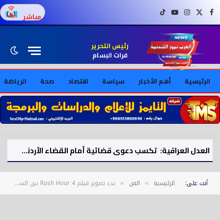
فيسبوك
X (Twitter)
إنستغرام
يوتيوب
تيك توك
مباشر
رئيس التحرير
فرات البسام
الرئيسية
أهم الأخبار
سياسة
اقتصاد
صحة
الرياضة
العدل العراقية: تكسب دعوى قضائية أمام القضاء الأردني لصالح شركة «أدوية سامراء»
أنت على:
الرئيسية
الفن
بدء تصوير فيلم Rush Hour 4 بين السعودية والصين وأفريقيا منتصف 2026
»
»