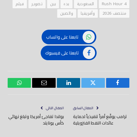
Rush Hour 4
السعودية
بدء
بين
تصوير
فيلم
منتصف 2026
وأفريقيا
والصين
تابعنا على واتساب
تابعنا على فيسبوك
فيسبوك
تويتر
لينكدود
بريد
واتساب
إلكتروني
المقال السابق
المقال التالي
ترامب يوقّع أمراً تنفيذياً لحماية
بولندا تفاجئ أمريكا وتبلغ نهائي
عائدات النفط الفنزويلية
كأس يونايتد