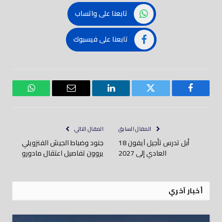
تابعنا على واتساب
تابعنا على فيسبوك
فيسبوك
تويتر
لينكدود
بريد
واتساب
إلكتروني
المقال السابق
المقال التالي
أبل تدرس تأجيل آيفون 18
جنود وضباط الجيش الفنزويلي
العادي إلى 2027
يروون تفاصيل اعتقال مادورو
أخبار آخري