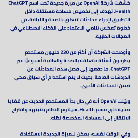
كشفت شركة OpenAI عن ميزة جديدة تحت اسم ChatGPT
Health، تهدف إلى تخصيص مساحة مستقلة داخل
التطبيق لإجراء محادثات تتعلق بالصحة واللياقة، في
خطوة تعكس تنامي الاعتماد على الذكاء الاصطناعي في
المجالات الطبية.
وأوضحت الشركة أن أكثر من 230 مليون مستخدم
يطرحون أسئلة متعلقة بالصحة والعافية أسبوعيًا عبر
ChatGPT، ما دفعها إلى فصل هذه المحادثات عن
الدردشات العامة، بحيث لا يتم استخدام أي سياق صحي
ضمن المحادثات الأخرى.
وبيّنت OpenAI أنه في حال بدأ المستخدم الحديث عن قضايا
صحية خارج قسم Health، سيقوم النظام بتنبيهه واقتراح
الانتقال إلى المساحة المخصصة لذلك.
وفي الوقت نفسه، يمكن للميزة الجديدة الاستفادة