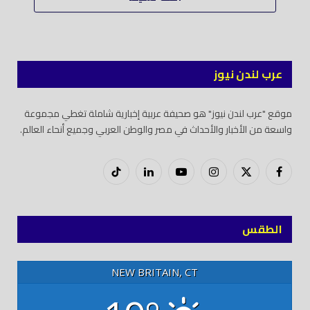
عرب لندن نيوز
موقع "عرب لندن نيوز" هو صحيفة عربية إخبارية شاملة تغطي مجموعة
واسعة من الأخبار والأحداث في مصر والوطن العربي وجميع أنحاء العالم.
فيسبوك
X
إنستغرام
يوتيوب
لينكدود
تيك
(Twitter)
توك
الطقس
NEW BRITAIN, CT