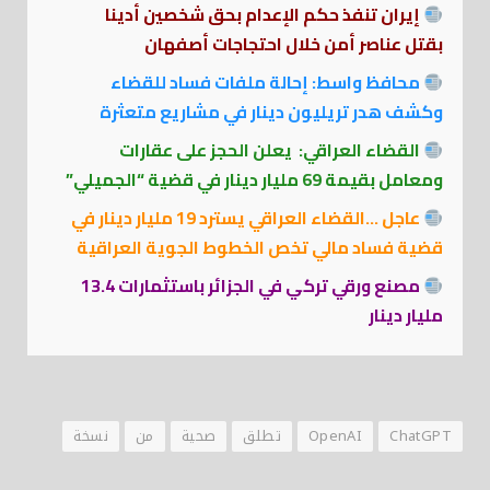
إيران تنفذ حكم الإعدام بحق شخصين أدينا
بقتل عناصر أمن خلال احتجاجات أصفهان
محافظ واسط: إحالة ملفات فساد للقضاء
وكشف هدر تريليون دينار في مشاريع متعثرة
القضاء العراقي: يعلن الحجز على عقارات
ومعامل بقيمة 69 مليار دينار في قضية “الجميلي”
عاجل …القضاء العراقي يسترد 19 مليار دينار في
قضية فساد مالي تخص الخطوط الجوية العراقية
مصنع ورقي تركي في الجزائر باستثمارات 13.4
مليار دينار
ChatGPT
OpenAI
تطلق
صحية
من
نسخة