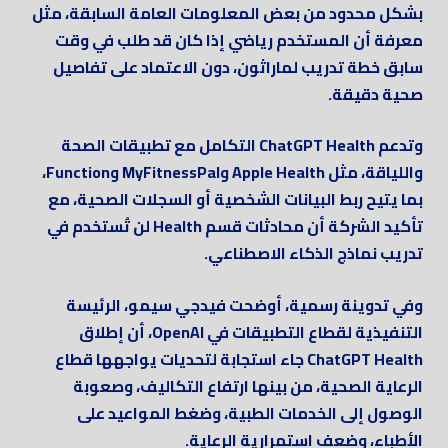
بشكل محدود من بعض المعلومات العامة السابقة، مثل
معرفة أن المستخدم رياضي إذا كان قد طلب في وقت
سابق خطة تدريب لماراثون، دون الاعتماد على تفاصيل
صحية دقيقة.
وتدعم ChatGPT Health التكامل مع تطبيقات الصحة
واللياقة، مثل Apple Health وMyFitnessPal وFunction،
بما يتيح ربط البيانات الشخصية أو السجلات الصحية، مع
تأكيد الشركة أن محادثات قسم Health لن تُستخدم في
تدريب نماذج الذكاء الاصطناعي.
وفي تدوينة رسمية، أوضحت فيدجي سيمو، الرئيسة
التنفيذية لقطاع التطبيقات في OpenAI، أن إطلاق
ChatGPT Health جاء استجابة لتحديات يواجهها قطاع
الرعاية الصحية، من بينها ارتفاع التكاليف، وصعوبة
الوصول إلى الخدمات الطبية، وضغط المواعيد على
الأطباء، وضعف استمرارية الرعاية.