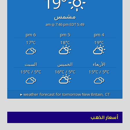
19°
مشمس
7:46 pm EDT
5:49 am
6 pm
5 pm
4 pm
17
18
19
°C
°C
°C
الأربعاء
الخميس
السبت
15
/ 5
16
/ 5
15
/ 5
°C
°C
°C
°C
°C
°C
weather forecast for tomorrow ▸
New Britain, CT
أسعار الذهب