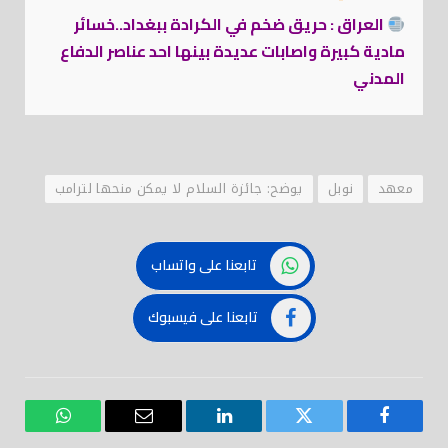
العراق : حريق ضخم في الكرادة ببغداد..خسائر
مادية كبيرة واصابات عديدة بينها احد عناصر الدفاع
المدني
معهد
نوبل
يوضح: جائزة السلام لا يمكن منحها لترامب
تابعنا على واتساب
تابعنا على فيسبوك
فيسبوك
تويتر
لينكدود
بريد
واتساب