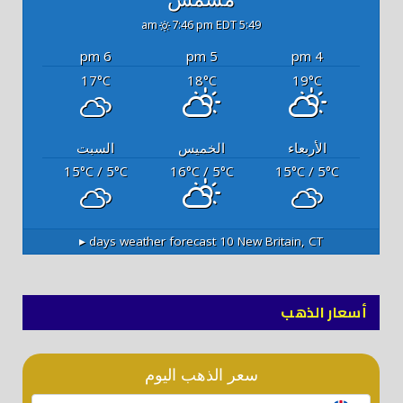
7:46 pm EDT
5:49 am
6 pm
5 pm
4 pm
17
18
19
°C
°C
°C
الأربعاء
الخميس
السبت
15
/ 5
16
/ 5
15
/ 5
°C
°C
°C
°C
°C
°C
10 days weather forecast ▸
New Britain, CT
أسعار الذهب