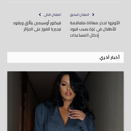
إلكتروني
المقال السابق
المقال التالي
الأونروا تحذر: معاناة متفاقمة
فيكتور أوسيمين يتألق ويقود
للأطفال في غزة بسبب قيود
نيجيريا للفوز على الجزائر
إدخال المساعدات
أخبار آخري