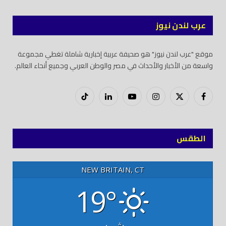
عرب لندن نيوز
موقع "عرب لندن نيوز" هو صحيفة عربية إخبارية شاملة تغطي مجموعة
واسعة من الأخبار والأحداث في مصر والوطن العربي وجميع أنحاء العالم.
فيسبوك
X
إنستغرام
يوتيوب
لينكدود
تيك
(Twitter)
توك
الطقس
NEW BRITAIN, CT
19°
مشمس