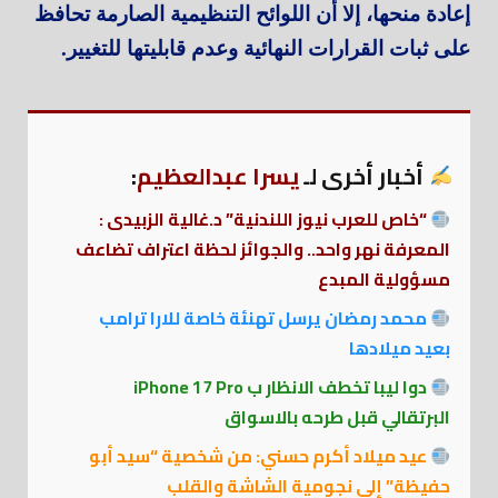
إعادة منحها، إلا أن اللوائح التنظيمية الصارمة تحافظ
على ثبات القرارات النهائية وعدم قابليتها للتغيير.
أخبار أخرى لـ
يسرا عبدالعظيم
:
“خاص للعرب نيوز اللندنية” د.غالية الزبيدى :
المعرفة نهر واحد.. والجوائز لحظة اعتراف تضاعف
مسؤولية المبدع
محمد رمضان يرسل تهنئة خاصة للارا ترامب
بعيد ميلادها
دوا ليبا تخطف الانظار ب iPhone 17 Pro
البرتقالي قبل طرحه بالاسواق
عيد ميلاد أكرم حسني: من شخصية “سيد أبو
حفيظة” إلى نجومية الشاشة والقلب