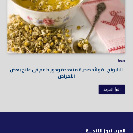
صحة
البابونج.. فوائد صحية متعددة ودور داعم في علاج بعض
الأمراض
اقرأ المزيد
العرب نيوز اللندنية