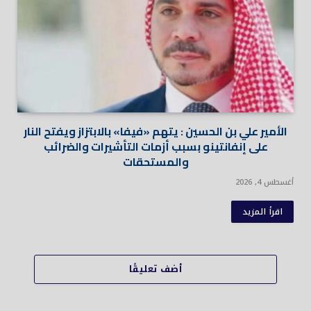
الأمير علي بن الحسين : يتهم «فيفا» بالابتزاز ويفتح النار
على إنفانتينو بسبب أزمات التأشيرات والضرائب
والمستحقات
أغسطس 4, 2026
اقرأ المزيد
أضف تعليقًا