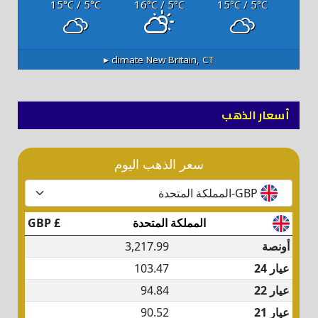
15
/ 5
16
/ 5
15
/ 5
°C
°C
°C
°C
°C
°C
climate ▸
New Britain, CT
أسعار الذهب