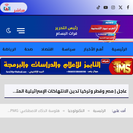
فيسبوك
X (Twitter)
إنستغرام
يوتيوب
تيك توك
مباشر
رئيس التحرير
فرات البسام
الرئيسية
أهم الأخبار
سياسة
اقتصاد
صحة
الرياضة
عاجل | مصر وقطر وتركيا تدين الانتهاكات الإسرائيلية المتواصلة في قطاع غزة
أنت على:
الرئيسية
التكنولوجيا
هلوسة الذكاء الاصطناعي: KPMG تسحب دراسة مستقبلية
»
»