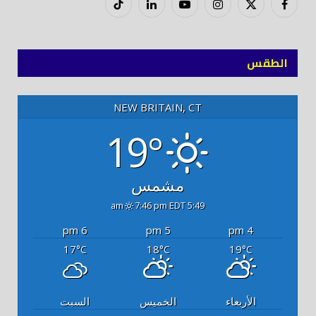
فيسبوك
X
إنستغرام
يوتيوب
لينكدود
تيك
(Twitter)
توك
الطقس
NEW BRITAIN, CT
19°
مشمس
7:46 pm EDT
5:49 am
6 pm
5 pm
4 pm
17
18
19
°C
°C
°C
الأربعاء
الخميس
السبت