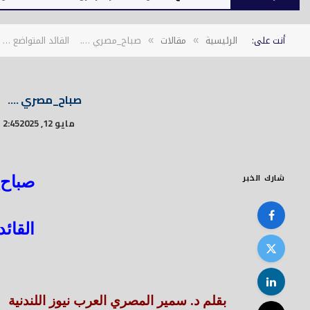
أنت على:
الرئيسية
مقالات
صباح_مصري …. القائد المتواضع …
»
»
صباح_مصري …. ال
مايو 12, 2025
2:45 ص
شارك الخبر
صباح
القائد
بقلم د. سمير المصري العرب نيوز اللندنية