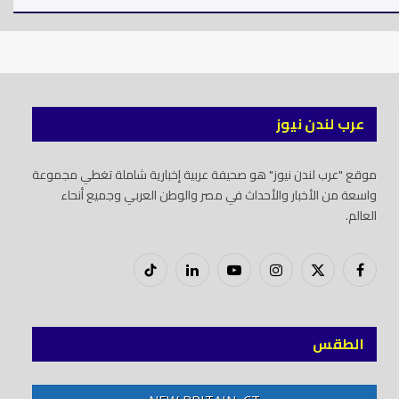
عرب لندن نيوز
موقع "عرب لندن نيوز" هو صحيفة عربية إخبارية شاملة تغطي مجموعة
واسعة من الأخبار والأحداث في مصر والوطن العربي وجميع أنحاء
العالم.
فيسبوك
X
إنستغرام
يوتيوب
لينكدود
تيك
(Twitter)
توك
الطقس