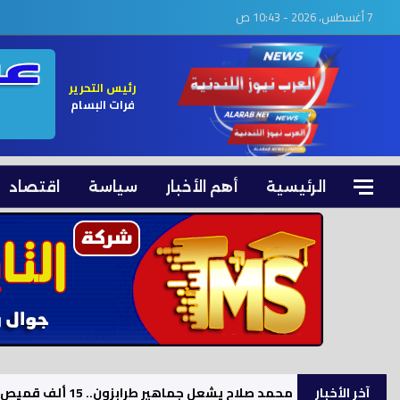
7 أغسطس، 2026 - 10:43 ص
رئيس التحرير
فرات البسام
الرئيسية
أهم الأخبار
سياسة
اقتصاد
آخر الأخبار
محمد صلاح يشعل جماهير طرابزون.. 15 ألف قميص و17 ألف تذكرة موسمية بعد الصفقة