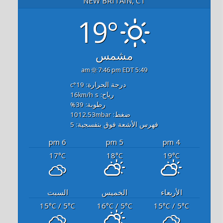
NEW BRITAIN, CT
19°
مشمس
7:46 pm EDT
5:49 am
درجة الحرارة: 19
°c
رياح: 16
s
km/h
رطوبة: 39
%
ضغط: 1012.53
mbar
فهرس الأشعة فوق بنفسجية: 5
6 pm
5 pm
4 pm
17
18
19
°C
°C
°C
الأربعاء
الخميس
السبت
15
/ 5
16
/ 5
15
/ 5
°C
°C
°C
°C
°C
°C