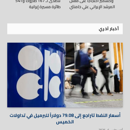
وكشمير احتجاجًا على مقتل
تتصدى لـ 167 صاروخًا و541
المرشد الإيراني علي خامنئي
طائرة مسيرة إيرانية
أخبار آخري
أسعار النفط تتراجع إلى 79.08 دولاراً للبرميل في تداولات
الخميس