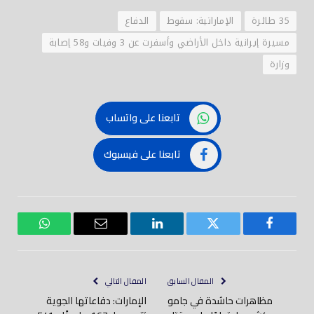
35 طائرة
الإماراتية: سقوط
الدفاع
مسيرة إيرانية داخل الأراضي وأسفرت عن 3 وفيات و58 إصابة
وزارة
تابعنا على واتساب
تابعنا على فيسبوك
فيسبوك
تويتر
لينكدود
بريد
واتساب
إلكتروني
المقال السابق
المقال التالي
مظاهرات حاشدة في جامو
الإمارات: دفاعاتها الجوية