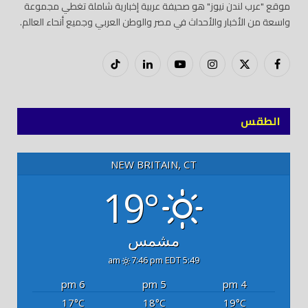
موقع "عرب لندن نيوز" هو صحيفة عربية إخبارية شاملة تغطي مجموعة
واسعة من الأخبار والأحداث في مصر والوطن العربي وجميع أنحاء العالم.
فيسبوك
X
إنستغرام
يوتيوب
لينكدود
تيك
(Twitter)
توك
الطقس
NEW BRITAIN, CT
19°
مشمس
7:46 pm EDT
5:49 am
6 pm
5 pm
4 pm
17
18
19
°C
°C
°C