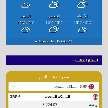
الأربعاء
الخميس
السبت
15
/ 5
16
/ 5
15
/ 5
°C
°C
°C
°C
°C
°C
climate ▸
New Britain, CT
أسعار الذهب