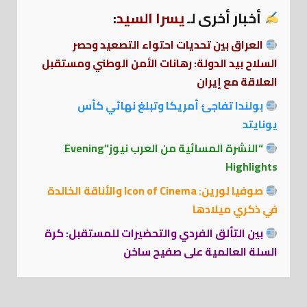
أخبار أخرى لـ
يسرا السيد
:
العراق بين تحديات احتواء التصعيد وحصر
السلاح بيد الدولة: رهانات الأمن الوطني ومستقبل
العلاقة مع إيران
بولندا تفاجئ أمريكا وتبلغ نهائي كأس
يونايتد
“النشرة المسائية من العرب نيوز”Evening
Highlights
صوفيا لورين: Icon of Cinema والأناقة الخالدة
في ذكري ميلادها
بين التألق الفردي والتحضيرات للمستقبل: كرة
السلة العالمية على صفيح ساخن