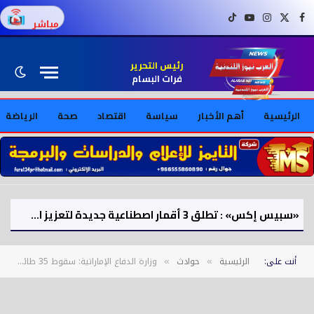
فيسبوك
X (Twitter)
إنستغرام
يوتيوب
تيك توك
مباشر
رئيس التحرير
فرات البسام
الرئيسية
أهم الأخبار
سياسة
اقتصاد
صحة
الرياضة
«سبيس إكس» : تطلق 3 أقمار اصطناعية جديدة لتعزيز الاتصالات الفضائية
أنت على:
الرئيسية
حوادث
وزارة الدفاع الإماراتية: سقوط 35 طائرة مسيرة إيرانية داخل الأراضي وأسفرت عن 3 وفيات و58 إصابة
»
»