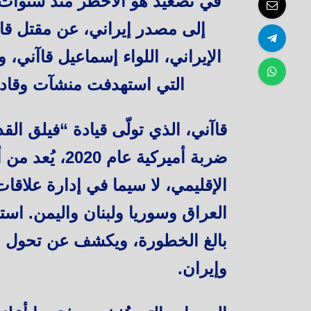
في تصعيد هو الأخطر منذ سنوات، 
إلى مصدر إيراني، عن مقتل قا
الإيراني، اللواء إسماعيل قاآني، 
التي استهدفت منشآت وقادة 
قاآني، الذي تولّى قيادة “فيلق ا
ضربة أميركية ع
الإقليمي، لا سيما في إدارة علاق
العراق وسوريا ولبنان واليمن. استهد
بالغ الخطورة، ويكشف عن تحول نو
وإيران.