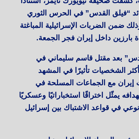
كشفت صحيفة نيويورك تايمز، استنادًا
ئد “فيلق القدس” في الحرس الثوري
وذلك ضمن الضربات الإسرائيلية المباغتة
بارزين داخل إيران فجر الجمعة.
لقدس” بعد مقتل قاسم سليماني في
ام 2020، يُعد من أكثر الشخصيات تأثيرًا في المشهد
ات إيران مع الجماعات المسلحة في
افه يمثّل اختراقًا استخباراتيًا وعسكريًا
عي في قواعد الاشتباك بين إسرائيل