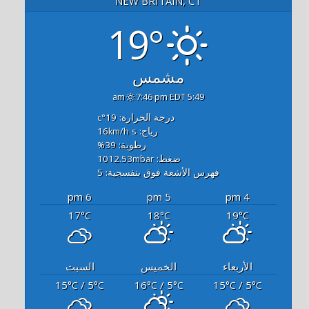
NEW BRITAIN, CT
19°
مشمس
7:46 pm EDT
5:49 am
درجة الحرارة: 19
°c
رياح: 16
s
km/h
رطوبة: 39
%
ضغط: 1012.53
mbar
فهرس الأشعة فوق بنفسجية: 5
6 pm
5 pm
4 pm
17
18
19
°C
°C
°C
الأربعاء
الخميس
السبت
15
/ 5
16
/ 5
15
/ 5
°C
°C
°C
°C
°C
°C