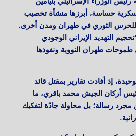
 رئيس الوزراء الإسرائيلي بنيامين
عسكرية حساسة، أبرزها منشأة تخصيب
ية للحرس الثوري في طهران ومدن أخرى.
تحجيم التهديد الإيراني الوجودي
 طموحات طهران النووية ونفوذها
حيدة، إذ أفادت تقارير بمقتل قائد
يس أركان الجيش محمد باقري، ما
 مجرد رسالة؛ بل محاولة جادّة لتفكيك
انية.