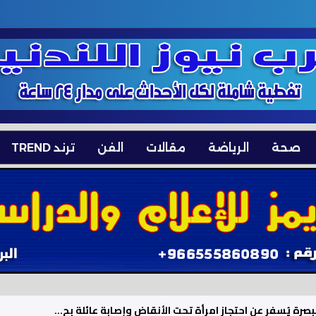
صحة
الرياضة
مقالات
الفن
ترند TREND
وافل إمداد قادمة من ليبيا