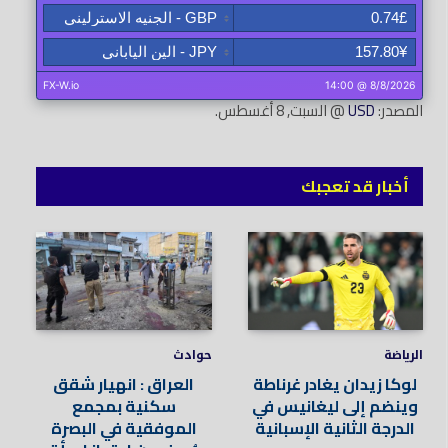
المصدر:
USD
@ السبت, 8 أغسطس.
أخبار قد تعجبك
الرياضة
حوادث
لوكا زيدان يغادر غرناطة
العراق : انهيار شقق
وينضم إلى ليغانيس في
سكنية بمجمع
الدرجة الثانية الإسبانية
الموفقية في البصرة