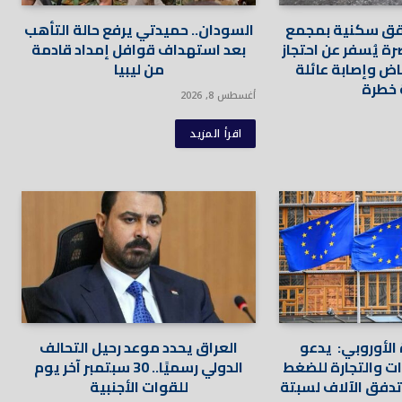
 شقق سكنية بمجمع
السودان.. حميدتي يرفع حالة التأهب
ة يُسفر عن احتجاز
بعد استهداف قوافل إمداد قادمة
اض وإصابة عائلة
من ليبيا
 خطرة
أغسطس 8, 2026
اقرأ المزيد
لأوروبي: يدعو
العراق يحدد موعد رحيل التحالف
ات والتجارة للضغط
الدولي رسميًا.. 30 سبتمبر آخر يوم
دفق الآلاف لسبتة
للقوات الأجنبية