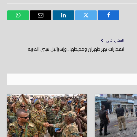
فيسبوك
تويتر
لينكدود
بريد
واتساب
إلكتروني
المقال التالي
انفجارات تهز طهران ومحيطها.. وإسرائيل تتبنى الضربة