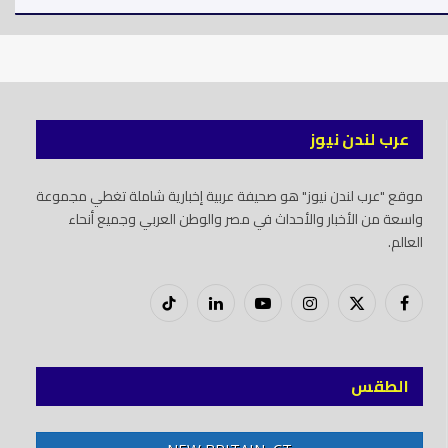
عرب لندن نيوز
موقع "عرب لندن نيوز" هو صحيفة عربية إخبارية شاملة تغطي مجموعة
واسعة من الأخبار والأحداث في مصر والوطن العربي وجميع أنحاء
العالم.
فيسبوك
X
إنستغرام
يوتيوب
لينكدود
تيك
(Twitter)
توك
الطقس