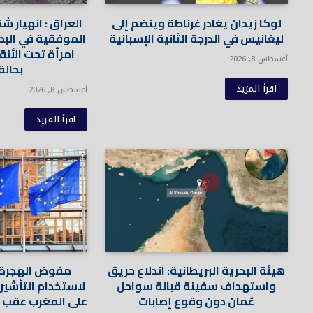
لوكا زيدان يغادر غرناطة وينضم إلى
العراق : انهيار
ليغانيس في الدرجة الثانية الإسبانية
الموفقية في البصر
امرأة تحت الأنق
أغسطس 8, 2026
بحالة
اقرأ المزيد
أغسطس 8, 2026
اقرأ المزيد
هيئة البحرية البريطانية: اندلاع حريق
مفوض الهجرة ا
واستهداف سفينة قبالة سواحل
لاستخدام التأشير
عُمان دون وقوع إصابات
على المغرب عقب ت