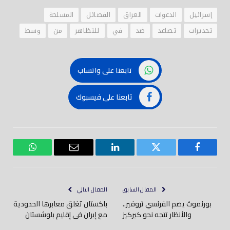
إسرائيل
الدعوات
العراق
الفصائل
المسلحة
تحذيرات
تصاعد
ضد
في
للتظاهر
من
وسط
تابعنا على واتساب
تابعنا على فيسبوك
فيسبوك
تويتر
لينكدود
بريد
واتساب
إلكتروني
المقال السابق
المقال التالي
بورنموث يضم الفرنسي تروفير..
باكستان تغلق معابرها الحدودية
والأنظار تتجه نحو كيركيز
مع إيران في إقليم بلوشستان