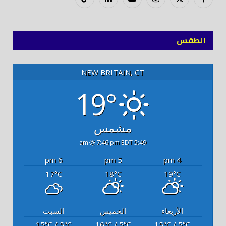
فيسبوك
X
إنستغرام
يوتيوب
لينكدود
تيك
(Twitter)
توك
الطقس
NEW BRITAIN, CT
19°
مشمس
7:46 pm EDT
5:49 am
6 pm
5 pm
4 pm
17
18
19
°C
°C
°C
الأربعاء
الخميس
السبت
15
/ 5
16
/ 5
15
/ 5
°C
°C
°C
°C
°C
°C