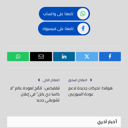
تابعنا على واتساب
تابعنا على فيسبوك
فيسبوك
تويتر
لينكدود
بريد
واتساب
إلكتروني
المقال السابق
المقال التالي
هولندا: تحركات جديدة لدعم
نتفليكس: تلمّح لعودة عالم “لا
عودة السوريين
كاسا دي بابل” في إعلان
تشويقي جديد
أخبار آخري