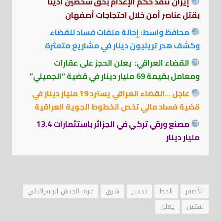
إيران تنفذ حكم الإعدام بحق شخصين أدينا
بقتل عناصر أمن خلال احتجاجات أصفهان
محافظ واسط: إحالة ملفات فساد للقضاء
وكشف هدر تريليون دينار في مشاريع متعثرة
القضاء العراقي: يعلن الحجز على عقارات
ومعامل بقيمة 69 مليار دينار في قضية “الجميلي”
عاجل …القضاء العراقي يسترد 19 مليار دينار في
قضية فساد مالي تخص الخطوط الجوية العراقية
مصنع ورقي تركي في الجزائر باستثمارات 13.4
مليار دينار
الأصفر
الخط
تدمير
شرق
غزة: الجيش الإسرائيلي
نفقين
يعلن