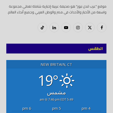
موقع "عرب لندن نيوز" هو صحيفة عربية إخبارية شاملة تغطي مجموعة
واسعة من الأخبار والأحداث في مصر والوطن العربي وجميع أنحاء العالم.
فيسبوك
X
إنستغرام
يوتيوب
لينكدود
تيك
(Twitter)
توك
الطقس
NEW BRITAIN, CT
19°
مشمس
7:46 pm EDT
5:49 am
6 pm
5 pm
4 pm