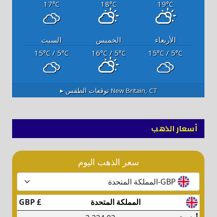
17
18
19
°C
°C
°C
الأربعاء
الخميس
السبت
15
/ 5
16
/ 5
15
/ 5
°C
°C
°C
°C
°C
°C
New Britain, CT
توقعات الطقس ▸
أسعار الذهب