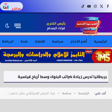
فيسبوك
X (Twitter)
إنستغرام
يوتيوب
تيك توك
مباشر
رئيس التحرير
فرات البسام
الرئيسية
أهم الأخبار
سياسة
اقتصاد
صحة
الرياضة
بريطانيا تدرس زيادة ضرائب البنوك وسط أرباح قياسية
أنت على:
الرئيسية
سياسة
غزة: الجيش الإسرائيلي يعلن تدمير نفقين شرق الخط الأصفر
»
»