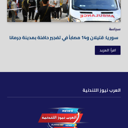
سياسة
سوريا: قتيلان و14 مصاباً في تفجير حافلة بمدينة جرمانا
اقرأ المزيد
العرب نيوز اللندنية