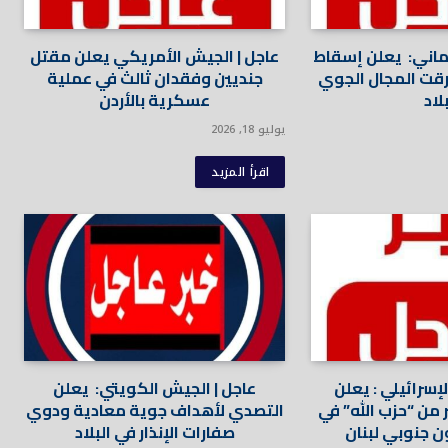
وماني: يعلن إسقاط
عاجل | الجيش الأمريكي يعلن مقتل
رقت المجال الجوي
جنديين وفقدان ثالث في عملية
لاد
عسكرية بالأردن
يوليو 18, 2026
اقرأ المزيد
إسرائيلي : يعلن
عاجل | الجيش الكويتي: يعلن
 3 عناصر من “حزب الله” في
التصدي لأهداف جوية معادية ودوي
ن جنوبي لبنان
صفارات الإنذار في البلاد