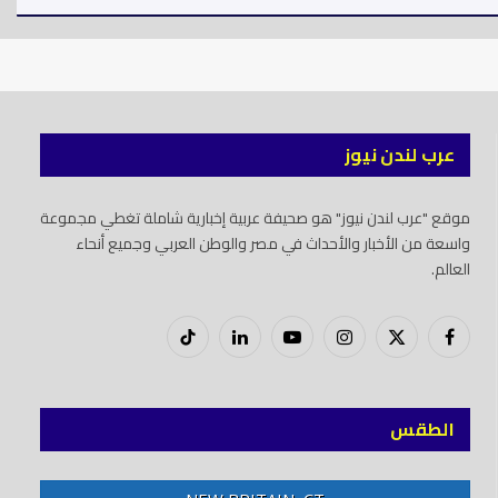
عرب لندن نيوز
موقع "عرب لندن نيوز" هو صحيفة عربية إخبارية شاملة تغطي مجموعة
واسعة من الأخبار والأحداث في مصر والوطن العربي وجميع أنحاء
العالم.
فيسبوك
X
إنستغرام
يوتيوب
لينكدود
تيك
(Twitter)
توك
الطقس