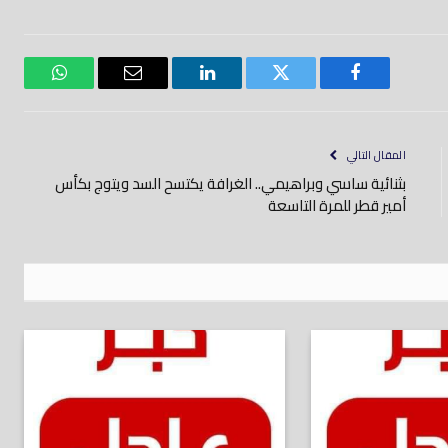
فيسبوك
تويتر
لينكدود
بريد
واتساب
إلكتروني
المقال التالي
بثنائية ساسي وبراهيمي.. الغرافة يكتسح السد ويتوج بكأس
أمير قطر للمرة التاسعة