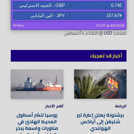
المصدر:
USD
@ الثلاثاء, 4 أغسطس.
أخبار قد تعجبك
الرياضة
أهم الأخبار
برشلونة يعلن إعارة تير
روسيا تنشر أسطول
شتيغن إلى أياكس
المحيط الهادئ في
الهولندي
مناورات واسعة ببحر