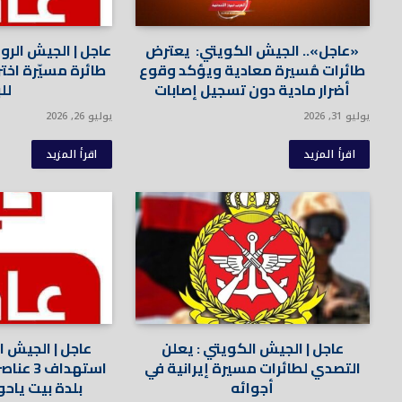
«عاجل».. الجيش الكويتي: يعترض
عاجل | الجيش الر
طائرات مُسيرة معادية ويؤكد وقوع
طائرة مسيّرة اخت
أضرار مادية دون تسجيل إصابات
للب
يوليو 31, 2026
يوليو 26, 2026
اقرأ المزيد
اقرأ المزيد
عاجل | الجيش الكويتي : يعلن
عاجل | الجيش ال
التصدي لطائرات مسيرة إيرانية في
استهداف
أجوائه
بلدة بيت ياحو