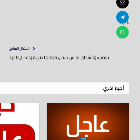
شارك.
المقال السابق
ترامب: واشنطن تدرس سحب قواتها من قواعد ايطاليا
أخبار آخري