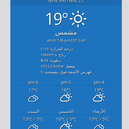
NEW BRITAIN, CT
19°
مشمس
7:46 pm EDT
5:49 am
درجة الحرارة: 19
°c
رياح: 16
s
km/h
رطوبة: 39
%
ضغط: 1012.53
mbar
فهرس الأشعة فوق بنفسجية: 5
6 pm
5 pm
4 pm
17
18
19
°C
°C
°C
الأربعاء
الخميس
السبت
15
/ 5
16
/ 5
15
/ 5
°C
°C
°C
°C
°C
°C