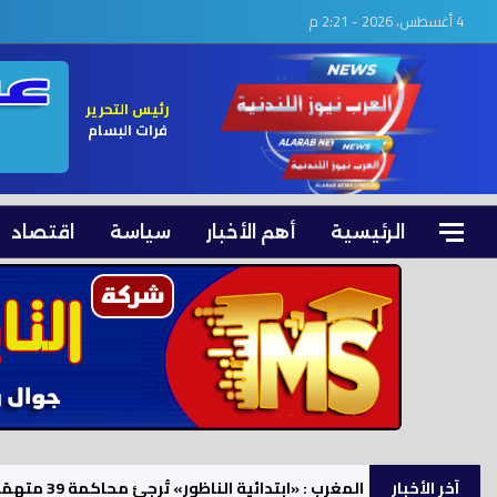
4 أغسطس، 2026 - 2:21 م
رئيس التحرير
فرات البسام
الرئيسية
أهم الأخبار
سياسة
اقتصاد
آخر الأخبار
المغرب : «ابتدائية الناظور» تُرجئ محاكمة 39 متهمًا في أحداث شغب وتخريب ممتلكات بـ«معبر بني أنصار»