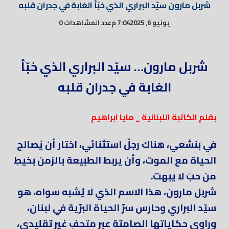
شربل مارون سيّد البراري الذي خبّأ الغابة في جدران قلبه
يونيو 6, 2025
7:04 م
عدد المشاهدات 0
شربل مارون… سيّد البراري الذي خبّأ
الغابة في جدران قلبه
بقلم الكاتبة اللبنانية _ مايا ابراهيم
في بنشعي، هناك رجلٌ استثنائي، اختار أن يُصالح
الحياة مع الموت، وأن يربط الطبيعة بالزمن بخيطٍ
من حبّ لا يبهت.
شربل مارون، هذا الاسم الذي لا يُشبه سواه، هو
سيّد البراري وحارس سرّ الحياة البرّية في لبنان،
وراوي حكاياتها الصامتة عبر متحفٍ غير تقليدي،