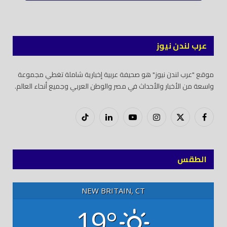
عرب لندن نيوز
موقع "عرب لندن نيوز" هو صحيفة عربية إخبارية شاملة تغطي مجموعة
واسعة من الأخبار والأحداث في مصر والوطن العربي وجميع أنحاء العالم.
فيسبوك
X
إنستغرام
يوتيوب
لينكدود
تيك
(Twitter)
توك
الطقس
NEW BRITAIN, CT
19°