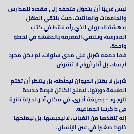
ليس غريبًا أن يتحوّل متحفه إلى مقصد للمدارس
والجامعات والعائلات، حيث يلتقي الطفل
بدهشة الحيوان الذي رآه فقط في كتب
المدرسة، وتلتقي المعرفة بالدهشة في لحظةٍ
واحدة.
فما جمعه شربل على مدى سنوات، لم يكن مجرد
أجساد، بل آثار أرواح لا تنقرض.
شربل لا يقتل الحيوان ليحنّطه، بل ينتظر أن تختم
الطبيعة دورتها، ليمنح الكائن فرصة جديدة
للوجود – بصيغة أخرى، في مكانٍ آخر، لحياةٍ ثانية
في ذاكرتنا الجماعية.
إنه يُنقذها من الغياب، لا ليحبسها، بل ليمنحها
خلودًا صغيرًا في عين الإنسان.