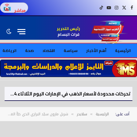
فيسبوك
X (Twitter)
إنستغرام
يوتيوب
تيك توك
مباشر
رئيس التحرير
فرات البسام
الرئيسية
أهم الأخبار
سياسة
اقتصاد
صحة
الرياضة
تحركات محدودة لأسعار الذهب في الإمارات اليوم الثلاثاء 4 أغسطس 2026
أنت على:
الرئيسية
سلايدر
شربل مارون سيّد البراري الذي خبّأ الغابة في جدران قلبه
»
»