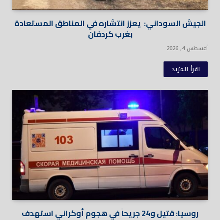
الجيش السوداني: يعزز انتشاره في المناطق المستعادة
بغرب كردفان
أغسطس 4, 2026
اقرأ المزيد
روسيا: قتيل و24 جريحاً في هجوم أوكراني استهدف