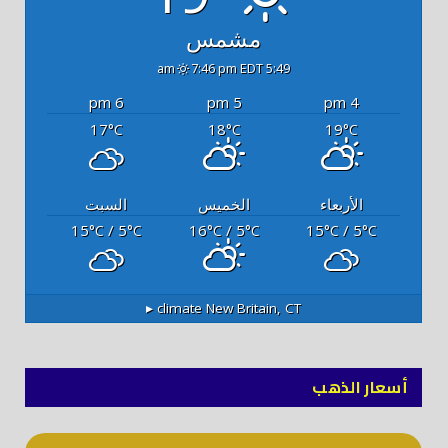
مشمس
7:46 pm EDT
5:49 am
6 pm
5 pm
4 pm
17
18
19
°C
°C
°C
الأربعاء
الخميس
السبت
15
/ 5
16
/ 5
15
/ 5
°C
°C
°C
°C
°C
°C
climate ▸
New Britain, CT
أسعار الذهب