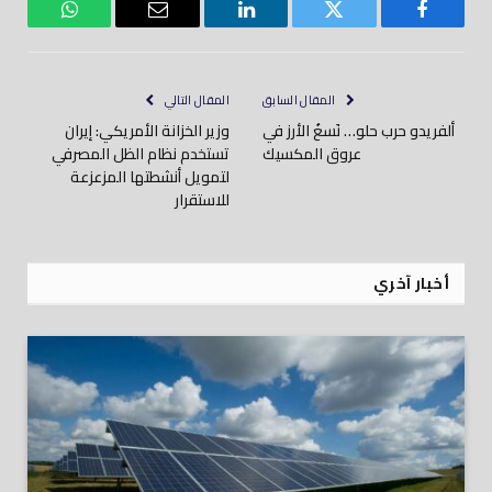
فيسبوك
تويتر
لينكدود
بريد
واتساب
إلكتروني
المقال السابق
المقال التالي
ألفريدو حرب حلو… نَسغُ الأرز في
وزير الخزانة الأمريكي: إيران
عروق المكسيك
تستخدم نظام الظل المصرفي
لتمويل أنشطتها المزعزعة
للاستقرار
أخبار آخري