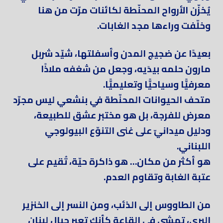
يُخزّن الأرواح المحنّطة لكائنات مرّت من هنا
وخلّفت وراءها مجد الغابات.
بعيدًا عن ضجيج المدن وأسفلتها، شيّد شربل
مارون حلمه بيدَيه، وجعل من شغفه ملاذًا
معرفيًّا وسياحيًّا وتعليميًّا.
متحف الحيوانات المحنّطة في بنشعي ليس مجرّد
معرض للفرجة، بل هو مختبر عشق للطبيعة،
ودليل ميدانيّ على غنى التنوّع البيولوجي
اللبناني.
هو أكثر من مكان… هو ذاكرة حيّة، تُقيم على
عتبة الغابة وتقاوم العدم.
من الطاووس إلى الذئب، ومن النسر إلى الخنزير
البري، تمشي في القاعة كأنك تعبر جبال لبنان