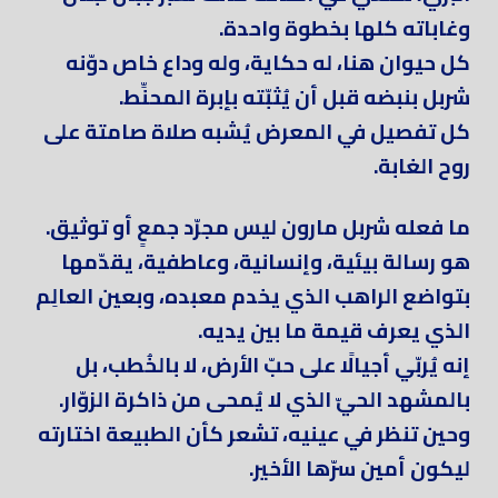
وغاباته كلها بخطوة واحدة.
كل حيوان هنا، له حكاية، وله وداع خاص دوّنه
شربل بنبضه قبل أن يُثبّته بإبرة المحنِّط.
كل تفصيل في المعرض يُشبه صلاة صامتة على
روح الغابة.
ما فعله شربل مارون ليس مجرّد جمعٍ أو توثيق.
هو رسالة بيئية، وإنسانية، وعاطفية، يقدّمها
بتواضع الراهب الذي يخدم معبده، وبعين العالِم
الذي يعرف قيمة ما بين يديه.
إنه يُربّي أجيالًا على حبّ الأرض، لا بالخُطب، بل
بالمشهد الحيّ الذي لا يُمحى من ذاكرة الزوّار.
وحين تنظر في عينيه، تشعر كأن الطبيعة اختارته
ليكون أمين سرّها الأخير.