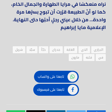
نراه منعكسًا في مرايا الطهارة والجمال الخام،
كما لو أنّ الطبيعة قرّرت أن تبوح بسرّها مرة
واحدة… من خلال عيني رجلٍ أحبّها حتى النهاية.
الإعلامية مايا إبراهيم
البراري
الذي
الغابة
جدران
خبّأ
سيّد
شربل
في
قلبه
مارون
تابعنا على واتساب
تابعنا على فيسبوك