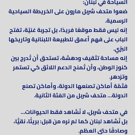
السياحة في لبنان:
ضعوا متحف شربل مارون على الخريطة السياحية
الرسمية.
إنه ليس فقط موقعًا فريدًا، بل تجربة غنيّة، تفتح
الباب على فهم أعمق للطبيعة اللبنانية وتاريخها
البرّي.
إنه مساحة تثقيف ودهشة، تستحق أن تُدرج بين
كنوز الوطن، وأن تُمنح الدعم اللائق كي تستمر
وتزدهر.
فثمّة أماكن تصنعها الدولة، وأماكن تصنع
الدولة… متحف شربل من الفئة الثانية.
في متحف شربل، لا نُشاهد فقط الحيوانات…
بل نُشاهد لبنان كما لم نره من قبل: بريئًا، نقيًّا،
وصادقًا حتى العظم.