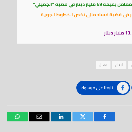
نار في قضية “الجميلي”
لعراقي يسترد 19 مليار دينار في قضية فساد مالي تخص الخطوط الجوية
لبنان
مقتل
تابعنا على فيسبوك
فيسبوك
تويتر
لينكدود
بريد
واتساب
إلكتروني