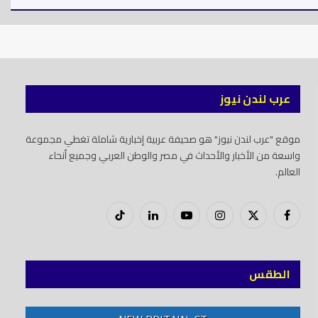
عرب لندن نيوز
موقع "عرب لندن نيوز" هو صحيفة عربية إخبارية شاملة تغطي مجموعة
واسعة من الأخبار والأحداث في مصر والوطن العربي وجميع أنحاء
العالم.
فيسبوك
X
إنستغرام
يوتيوب
لينكدود
تيك
(Twitter)
توك
الطقس