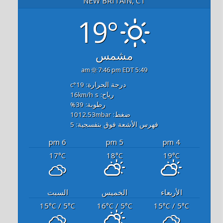
NEW BRITAIN, CT
19°
مشمس
7:46 pm EDT
5:49 am
درجة الحرارة: 19
°c
رياح: 16
s
km/h
رطوبة: 39
%
ضغط: 1012.53
mbar
فهرس الأشعة فوق بنفسجية: 5
6 pm
5 pm
4 pm
17
18
19
°C
°C
°C
الأربعاء
الخميس
السبت
15
/ 5
16
/ 5
15
/ 5
°C
°C
°C
°C
°C
°C