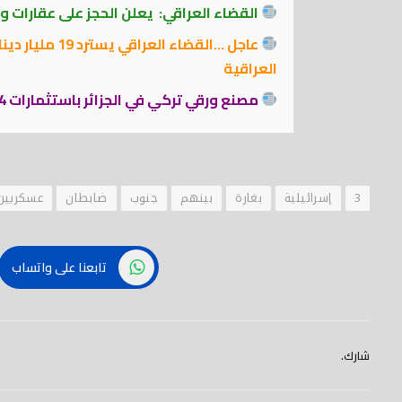
القضاء العراقي: يعلن الحجز على عقارات ومعامل بقيمة 69 مليار دي
عاجل …القضاء ا
العراقية
مصنع ورقي تركي في الجزائر باستثمارات 13.4 مليار دينار
3
إسرائيلية
بغارة
بينهم
جنوب
ضابطان
عسكريين
تابعنا على واتساب
شارك.