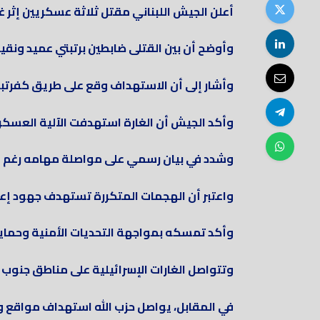
أعلن الجيش اللبناني مقتل ثلاثة عسكريين إثر غ
وأوضح أن بين القتلى ضابطين برتبتي عميد ونقي
وأشار إلى أن الاستهداف وقع على طريق كفرتبني
وأكد الجيش أن الغارة استهدفت الآلية العسكر
وشدد في بيان رسمي على مواصلة مهامه رغم ا
واعتبر أن الهجمات المتكررة تستهدف جهود إعادة
وأكد تمسكه بمواجهة التحديات الأمنية وحماية 
وتتواصل الغارات الإسرائيلية على مناطق جنوب و
في المقابل، يواصل حزب الله استهداف مواقع و