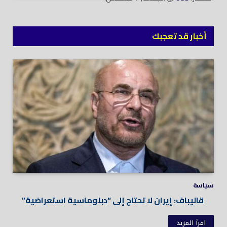
أخبار قد تعجبك
سياسة
قاليباف: إيران لا تحتاج إلى “دبلوماسية استعراضية”
اقرأ المزيد