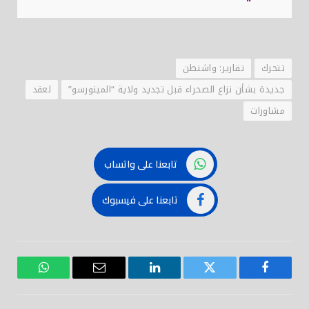
تتحرك
تقارير: واشنطن
جديدة بشأن نزاع الصحراء قبل تجديد ولاية “المينورسو”
لعقد
مشاورات
تابعنا على واتساب
تابعنا على فيسبوك
فيسبوك
تويتر
لينكدود
بريد
واتساب
إلكتروني