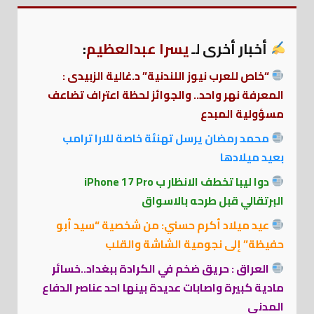
أخبار أخرى لـ
يسرا عبدالعظيم
:
“خاص للعرب نيوز اللندنية” د.غالية الزبيدى :
المعرفة نهر واحد.. والجوائز لحظة اعتراف تضاعف
مسؤولية المبدع
محمد رمضان يرسل تهنئة خاصة للارا ترامب
بعيد ميلادها
دوا ليبا تخطف الانظار ب iPhone 17 Pro
البرتقالي قبل طرحه بالاسواق
عيد ميلاد أكرم حسني: من شخصية “سيد أبو
حفيظة” إلى نجومية الشاشة والقلب
العراق : حريق ضخم في الكرادة ببغداد..خسائر
مادية كبيرة واصابات عديدة بينها احد عناصر الدفاع
المدني