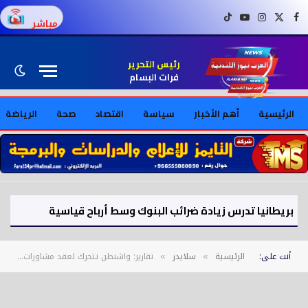
فيسبوك
X (Twitter)
إنستغرام
يوتيوب
تيك توك
مباشر
رئيس التحرير
فرات البسام
الرئيسية
أهم الأخبار
سياسة
اقتصاد
صحة
الرياضة
الوجع لا يختفي... لكنه يتغير
أنت على:
الرئيسية
سلايدر
تقارير: واشنطن تتحرك لعقد مشاورات جديدة بشأن نزاع الصحراء قبل تجديد ولاية “المينورسو”
»
»