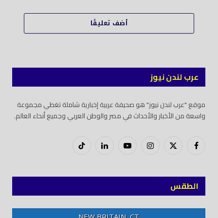
أضف تعليقًا
عرب لندن نيوز
موقع "عرب لندن نيوز" هو صحيفة عربية إخبارية شاملة تغطي مجموعة
واسعة من الأخبار والأحداث في مصر والوطن العربي وجميع أنحاء العالم.
فيسبوك
X
إنستغرام
يوتيوب
لينكدود
تيك
(Twitter)
توك
الطقس
NEW BRITAIN, CT