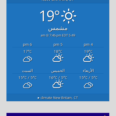
19°
مشمس
7:46 pm EDT
5:49 am
6 pm
5 pm
4 pm
17
18
19
°C
°C
°C
الأربعاء
الخميس
السبت
15
/ 5
16
/ 5
15
/ 5
°C
°C
°C
°C
°C
°C
climate ▸
New Britain, CT