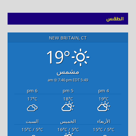
(Twitter)
توك
الطقس
NEW BRITAIN, CT
19°
مشمس
7:46 pm EDT
5:49 am
6 pm
5 pm
4 pm
17
18
19
°C
°C
°C
الأربعاء
الخميس
السبت
15
/ 5
16
/ 5
15
/ 5
°C
°C
°C
°C
°C
°C