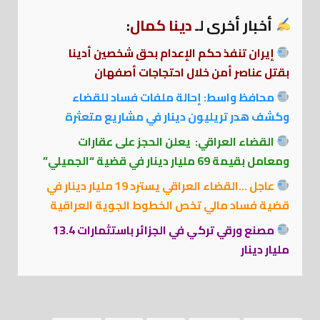
أخبار أخرى لـ
دينا كمال
:
إيران تنفذ حكم الإعدام بحق شخصين أدينا
بقتل عناصر أمن خلال احتجاجات أصفهان
محافظ واسط: إحالة ملفات فساد للقضاء
وكشف هدر تريليون دينار في مشاريع متعثرة
القضاء العراقي: يعلن الحجز على عقارات
ومعامل بقيمة 69 مليار دينار في قضية “الجميلي”
عاجل …القضاء العراقي يسترد 19 مليار دينار في
قضية فساد مالي تخص الخطوط الجوية العراقية
مصنع ورقي تركي في الجزائر باستثمارات 13.4
مليار دينار