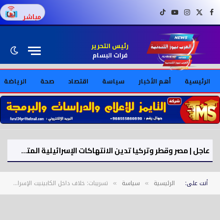
فيسبوك
X (Twitter)
إنستغرام
يوتيوب
تيك توك
مباشر
رئيس التحرير
فرات البسام
الرئيسية
أهم الأخبار
سياسة
اقتصاد
صحة
الرياضة
عاجل | مصر وقطر وتركيا تدين الانتهاكات الإسرائيلية المتواصلة في قطاع غزة
أنت على:
الرئيسية
سياسة
تسريبات: خلاف داخل الكابينيت الإسرائيلي بسبب ترامب ولبنان
»
»