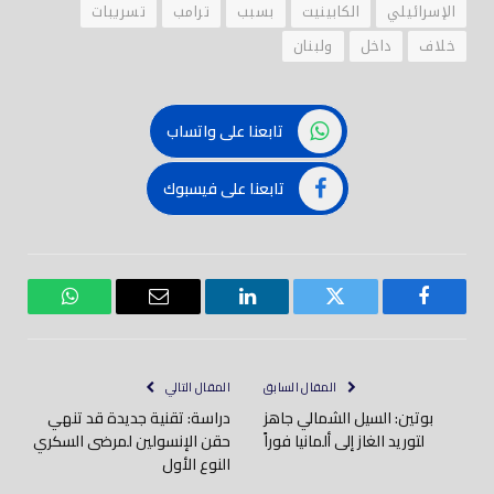
الإسرائيلي
الكابينيت
بسبب
ترامب
تسريبات
خلاف
داخل
ولبنان
تابعنا على واتساب
تابعنا على فيسبوك
فيسبوك
تويتر
لينكدود
بريد
واتساب
إلكتروني
المقال السابق
المقال التالي
بوتين: السيل الشمالي جاهز
دراسة: تقنية جديدة قد تنهي
لتوريد الغاز إلى ألمانيا فوراً
حقن الإنسولين لمرضى السكري
النوع الأول