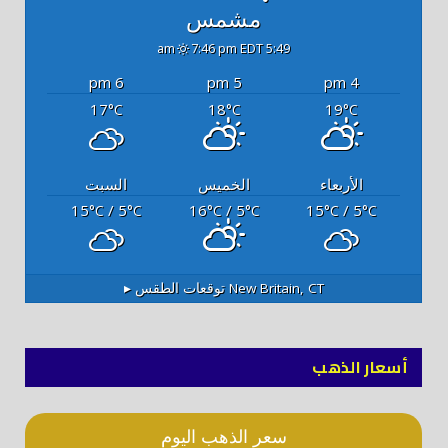
مشمس
7:46 pm EDT
5:49 am
6 pm
5 pm
4 pm
17
18
19
°C
°C
°C
الأربعاء
الخميس
السبت
15
/ 5
16
/ 5
15
/ 5
°C
°C
°C
°C
°C
°C
New Britain, CT
توقعات الطقس ▸
أسعار الذهب