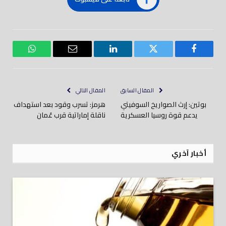
فيسبوك
تويتر
لينكدود
بريد
واتساب
إلكتروني
المقال السابق
المقال التالي
بوتين: إرث الصواريخ السوفيتي
هرمز: تسرب وقود بعد استهداف
يدعم قوة روسيا العسكرية
ناقلة إماراتية قرب عُمان
أخبار آخري