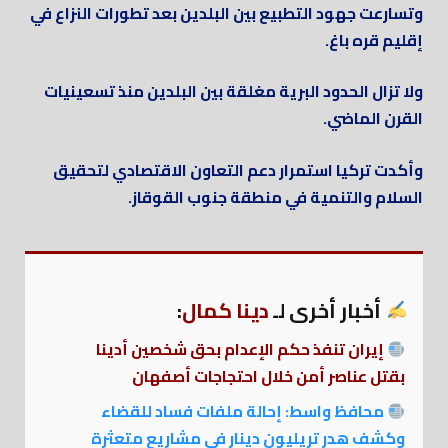
وتسارعت جهود التطبيع بين البلدين بعد تطورات النزاع في
إقليم قره باغ.
ولا تزال الحدود البرية مغلقة بين البلدين منذ تسعينيات
القرن الماضي.
وأكدت تركيا استمرار دعم التعاون الاقتصادي لتحقيق
السلام والتنمية في منطقة جنوب القوقاز.
أخبار أخرى لـ
دينا كمال
:
إيران تنفذ حكم الإعدام بحق شخصين أدينا
بقتل عناصر أمن خلال احتجاجات أصفهان
محافظ واسط: إحالة ملفات فساد للقضاء
وكشف هدر تريليون دينار في مشاريع متعثرة