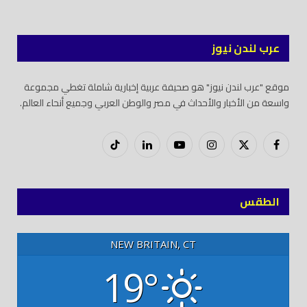
عرب لندن نيوز
موقع "عرب لندن نيوز" هو صحيفة عربية إخبارية شاملة تغطي مجموعة
واسعة من الأخبار والأحداث في مصر والوطن العربي وجميع أنحاء العالم.
فيسبوك
X
إنستغرام
يوتيوب
لينكدود
تيك
(Twitter)
توك
الطقس
NEW BRITAIN, CT
19°