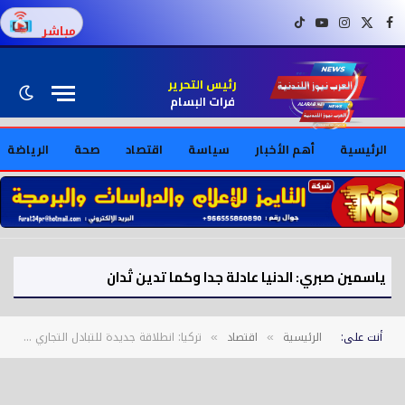
فيسبوك
X (Twitter)
إنستغرام
يوتيوب
تيك توك
مباشر
رئيس التحرير
فرات البسام
الرئيسية
أهم الأخبار
سياسة
اقتصاد
صحة
الرياضة
ياسمين صبري: الدنيا عادلة جدا وكما تدين تُدان
أنت على:
الرئيسية
اقتصاد
تركيا: انطلاقة جديدة للتبادل التجاري مع أرمينيا
»
»