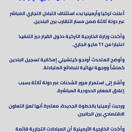
أعلنت تركيا وأرمينيا بدء استئناف التبادل التجاري المباشر
عبر دولة ثالثة ضمن مسار التقارب بين البلدين.
وأكدت وزارة الخارجية التركية دخول القرار حيز التنفيذ
اعتبارا من 11 مايو الجاري.
وأوضح المتحدث أونجو كيتشيلي إمكانية تسجيل البلدين
كمنشأ ووجهة نهائية للبضائع المتبادلة.
وأشار إلى استمرار مرور الشحنات عبر دولة ثالثة بسبب
إغلاق المعابر الحدودية المباشرة.
ورحبت أرمينيا بالخطوة الجديدة، معتبرة أنها تعزز التعاون
الاقتصادي بين الجانبين.
وأكدت الخارجية الأرمينية أن المبادلات التجارية قائمة