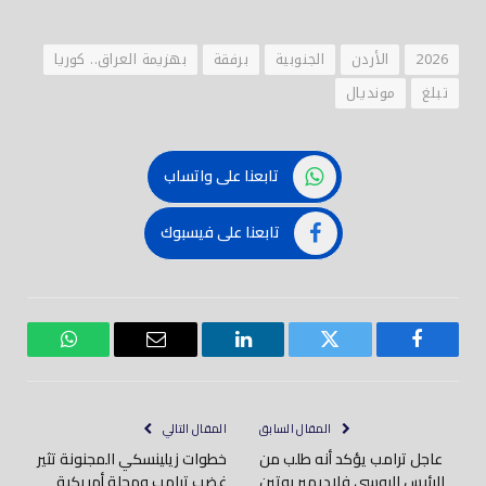
2026
الأردن
الجنوبية
برفقة
بهزيمة العراق.. كوريا
تبلغ
مونديال
تابعنا على واتساب
تابعنا على فيسبوك
فيسبوك
تويتر
لينكدود
بريد
واتساب
إلكتروني
المقال السابق
المقال التالي
عاجل ترامب يؤكد أنه طلب من
خطوات زيلينسكي المجنونة تثير
الرئيس الروسي فلاديمير بوتين
غضب ترامب ومجلة أمريكية