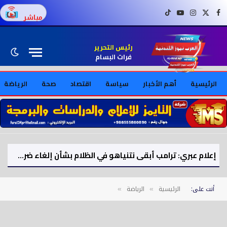
فيسبوك
X (Twitter)
إنستغرام
يوتيوب
تيك توك
مباشر
رئيس التحرير
فرات البسام
الرئيسية
أهم الأخبار
سياسة
اقتصاد
صحة
الرياضة
إعلام عبري: ترامب أبقى نتنياهو في الظلام بشأن إلغاء ضربة كانت تستهدف إيران
أنت على:
الرئيسية
الرياضة
»
»