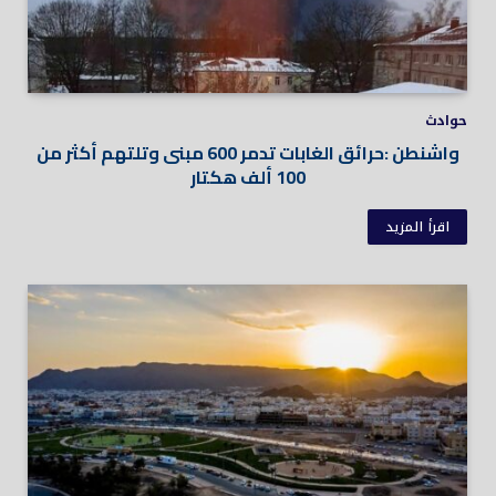
حوادث
واشنطن :حرائق الغابات تدمر 600 مبنى وتلتهم أكثر من
100 ألف هكتار
اقرأ المزيد