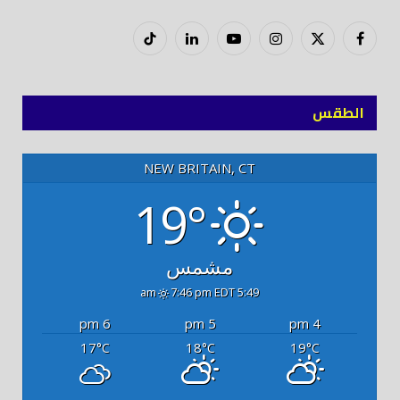
فيسبوك
X
إنستغرام
يوتيوب
لينكدود
تيك
(Twitter)
توك
الطقس
NEW BRITAIN, CT
19°
مشمس
7:46 pm EDT
5:49 am
6 pm
5 pm
4 pm
17
18
19
°C
°C
°C