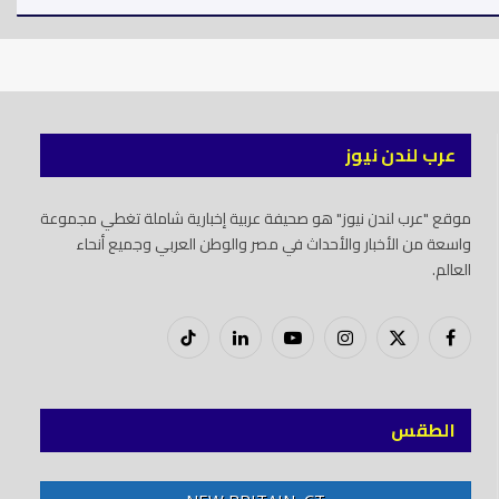
عرب لندن نيوز
موقع "عرب لندن نيوز" هو صحيفة عربية إخبارية شاملة تغطي مجموعة
واسعة من الأخبار والأحداث في مصر والوطن العربي وجميع أنحاء
العالم.
فيسبوك
X
إنستغرام
يوتيوب
لينكدود
تيك
(Twitter)
توك
الطقس