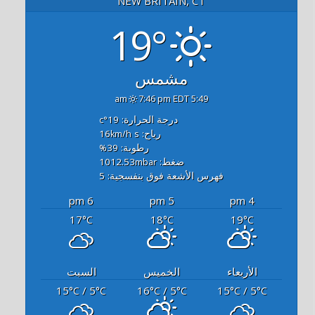
NEW BRITAIN, CT
19°
مشمس
7:46 pm EDT
5:49 am
درجة الحرارة: 19
°c
رياح: 16
s
km/h
رطوبة: 39
%
ضغط: 1012.53
mbar
فهرس الأشعة فوق بنفسجية: 5
6 pm
5 pm
4 pm
17
18
19
°C
°C
°C
الأربعاء
الخميس
السبت
15
/ 5
16
/ 5
15
/ 5
°C
°C
°C
°C
°C
°C