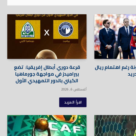
نة رغم اهتمام ريال
قرعة دوري أبطال إفريقيا: تضع
ريد
بيراميدز في مواجهة جورماهيا
الكيني بالدور التمهيدي الأول
أغسطس 6, 2026
اقرأ المزيد