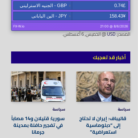
المصدر:
USD
@ الخميس, 6 أغسطس.
أخبار قد تعجبك
سياسة
سياسة
قاليباف: إيران لا تحتاج
سوريا: قتيلان و14 مصاباً
إلى “دبلوماسية
في تفجير حافلة بمدينة
استعراضية”
جرمانا