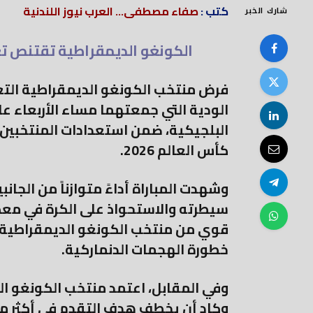
كتب :
صفاء مصطفى... العرب نيوز اللندنية
شارك الخبر
الكونغو الديمقراطية تقتنص تعا
فرض منتخب الكونغو الديمقراطية التعا
الودية التي جمعتهما مساء الأربعاء 
البلجيكية، ضمن استعدادات المنتخبين
كأس العالم 2026.
وشهدت المباراة أداءً متوازناً من الجا
سيطرته والاستحواذ على الكرة في معظم
قوي من منتخب الكونغو الديمقراطية ا
خطورة الهجمات الدنماركية.
وفي المقابل، اعتمد منتخب الكونغو ال
وكاد أن يخطف هدف التقدم في أكثر من 