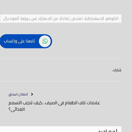
الكونغو الديمقراطية تقتنص تعادلا من الدنمارك في بروفة المونديال
تابعنا على واتساب
شارك.
المقال السابق
علامات تلف الطعام فى الصيف.. كيف تتجنب التسمم
الغذائى؟
أخبار آخري