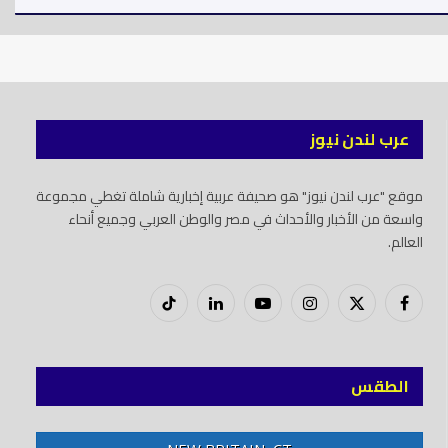
عرب لندن نيوز
موقع "عرب لندن نيوز" هو صحيفة عربية إخبارية شاملة تغطي مجموعة
واسعة من الأخبار والأحداث في مصر والوطن العربي وجميع أنحاء
العالم.
فيسبوك
X
إنستغرام
يوتيوب
لينكدود
تيك
(Twitter)
توك
الطقس