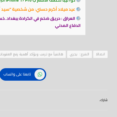
دوا ليبا تخطف الانظار ب iPhone 17 Pro البرتقالي قبل طرحه بالاسواق
عيد ميلاد أكرم حسني: من شخصية “سيد أ
العراق : حريق ضخم في الكرادة ببغداد..خسا
الدفاع المدني
اتصالا
الشرع: يجري
هاتفياً مع ترمب ويؤكد أهمية رفع العقوبات 
تابعنا على واتساب
شارك.