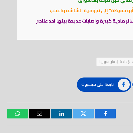
بو حفيظة” إلى نجومية الشاشة والقلب
ئر مادية كبيرة واصابات عديدة بينها احد عناصر
لإعادة إعمار سوريا
تابعنا على فيسبوك
فيسبوك
تويتر
لينكدود
بريد
واتساب
إلكتروني