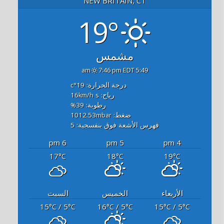
NEW BRITAIN, CT
19°
مشمس
7:46 pm EDT
5:49 am
درجة الحرارة: 19
°c
رياح: 16
s
km/h
رطوبة: 39
%
ضغط: 1012.53
mbar
فهرس الأشعة فوق بنفسجية: 5
6 pm
5 pm
4 pm
17
18
19
°C
°C
°C
الأربعاء
الخميس
السبت
15
/ 5
16
/ 5
15
/ 5
°C
°C
°C
°C
°C
°C