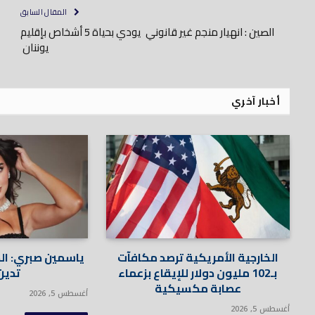
المقال السابق
الصين : انهيار منجم غير قانوني يودي بحياة 5 أشخاص بإقليم
يوننان
أخبار آخري
الخارجية الأمريكية ترصد مكافآت
ياسمين صبري: الدن
بـ102 مليون دولار للإيقاع بزعماء
تدين 
عصابة مكسيكية
أغسطس 5, 2026
أغسطس 5, 2026