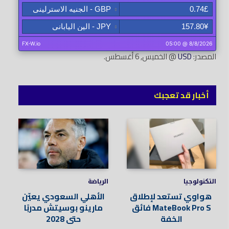
المصدر:
USD
@ الخميس, 6 أغسطس.
أخبار قد تعجبك
التكنولوجيا
الرياضة
هواوي تستعد لإطلاق
الأهلي السعودي يعيّن
MateBook Pro S فائق
مارينو بوسيتش مدربًا
الخفة
حتى 2028