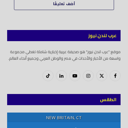
أضف تعليقًا
عرب لندن نيوز
موقع "عرب لندن نيوز" هو صحيفة عربية إخبارية شاملة تغطي مجموعة
واسعة من الأخبار والأحداث في مصر والوطن العربي وجميع أنحاء العالم.
فيسبوك
X
إنستغرام
يوتيوب
لينكدود
تيك
(Twitter)
توك
الطقس
NEW BRITAIN, CT