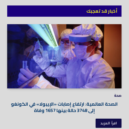
أخبار قد تعجبك
صحة
الصحة العالمية: ارتفاع إصابات «الإيبولا» في الكونغو
إلى 3748 حالة بينها 1657 وفاة
اقرأ المزيد