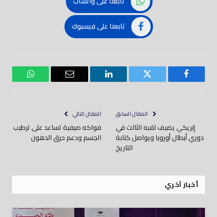
تابعنا على واتساب
تابعنا على فيسبوك
فيسبوك
تويتر
لينكدود
بريد
واتساب
إلكتروني
المقال السابق
المقال التالي
إنريكي يضيف لقبه الثالث في
فواكه صيفية تساعد على ترطيب
دوري أبطال أوروبا ويواصل كتابة
الجسم ودعم حرق الدهون
التاريخ
أخبار آخري