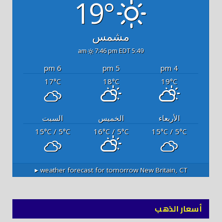
19°
مشمس
7:46 pm EDT
5:49 am
6 pm
5 pm
4 pm
17
18
19
°C
°C
°C
الأربعاء
الخميس
السبت
15
/ 5
16
/ 5
15
/ 5
°C
°C
°C
°C
°C
°C
weather forecast for tomorrow ▸
New Britain, CT
أسعار الذهب