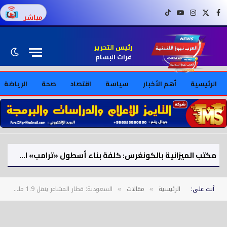
فيسبوك
X (Twitter)
إنستغرام
يوتيوب
تيك توك
مباشر
رئيس التحرير
فرات البسام
الرئيسية
أهم الأخبار
سياسة
اقتصاد
صحة
الرياضة
مكتب الميزانية بالكونغرس: كلفة بناء أسطول «ترامب» الحربي تصل إلى 275 مليار دولار
أنت على:
الرئيسية
مقالات
السعودية: قطار المشاعر ينقل 1.9 مليون حاج خلال موسم حج 1447هـ
»
»