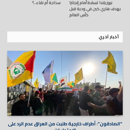
نيوزيلندا تسقط أمام إنجلترا
سذاجة أم نقاء..؟
بهدف هاري كين في ودية قبل
كأس العالم
أخبار آخري
“الصادقون”: أطراف خارجية طلبت من العراق عدم الرد على
الاعتداءات