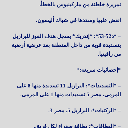
تمريرة خاطئة من ماركينيوس بالخطأ،
انقض عليها وسددها في شباك أليسون.
– *د52-53*: *إندريك* يسجل هدف الفوز للبرازيل
بتسديدة قوية من داخل المنطقة بعد عرضية أرضية
من رافينيا.
*إحصائيات سريعة:*
– *التسديدات*: البرازيل 11 تسديدة منها 8 على
المرمى، مصر 5 تسديدات منها 1 على المرمى.
– *الركنيات*: البرازيل 5، مصر 3.
– *البطاقات*: بطاقة صفراء لكل فريق.