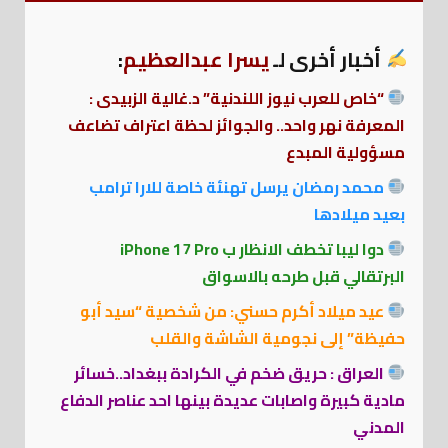
أخبار أخرى لـ
يسرا عبدالعظيم
:
“خاص للعرب نيوز اللندنية” د.غالية الزبيدى :
المعرفة نهر واحد.. والجوائز لحظة اعتراف تضاعف
مسؤولية المبدع
محمد رمضان يرسل تهنئة خاصة للارا ترامب
بعيد ميلادها
دوا ليبا تخطف الانظار ب iPhone 17 Pro
البرتقالي قبل طرحه بالاسواق
عيد ميلاد أكرم حسني: من شخصية “سيد أبو
حفيظة” إلى نجومية الشاشة والقلب
العراق : حريق ضخم في الكرادة ببغداد..خسائر
مادية كبيرة واصابات عديدة بينها احد عناصر الدفاع
المدني