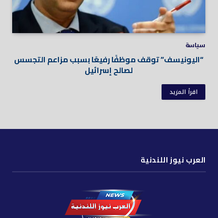
سياسة
“اليونيسف” توقف موظفًا رفيعًا بسبب مزاعم التجسس
لصالح إسرائيل
اقرأ المزيد
العرب نيوز اللندنية