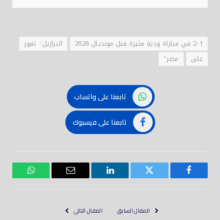
2-1 في مباراة ودية مثيرة قبل مونديال 2026
البرازيل: تفوز
على
مصر"
تابعنا على واتساب
تابعنا على فيسبوك
فيسبوك
تويتر
لينكدود
بريد
واتساب
إلكتروني
المقال السابق
المقال التالي