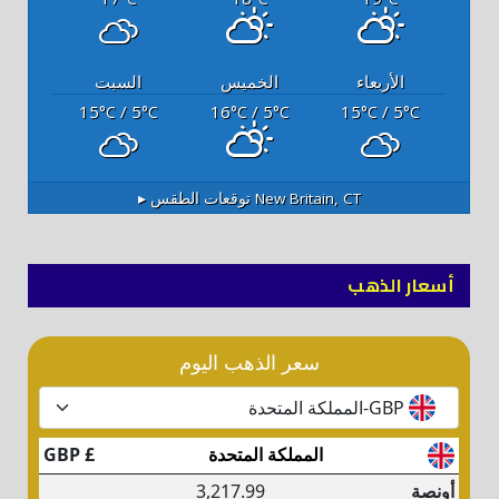
الأربعاء
الخميس
السبت
15
/ 5
16
/ 5
15
/ 5
°C
°C
°C
°C
°C
°C
New Britain, CT
توقعات الطقس ▸
أسعار الذهب