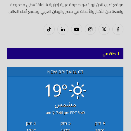
موقع "عرب لندن نيوز" هو صحيفة عربية إخبارية شاملة تغطي مجموعة
واسعة من الأخبار والأحداث في مصر والوطن العربي وجميع أنحاء العالم.
فيسبوك
X
إنستغرام
يوتيوب
لينكدود
تيك
(Twitter)
توك
الطقس
NEW BRITAIN, CT
19°
مشمس
7:46 pm EDT
5:49 am
6 pm
5 pm
4 pm
17
18
19
°C
°C
°C