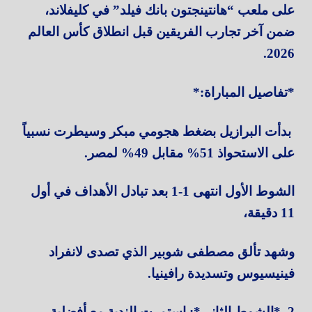
على ملعب “هانتينجتون بانك فيلد” في كليفلاند،
ضمن آخر تجارب الفريقين قبل انطلاق كأس العالم
2026.
*تفاصيل المباراة:*
بدأت البرازيل بضغط هجومي مبكر وسيطرت نسبياً
على الاستحواذ 51% مقابل 49% لمصر.
الشوط الأول انتهى 1-1 بعد تبادل الأهداف في أول
11 دقيقة،
وشهد تألق مصطفى شوبير الذي تصدى لانفراد
فينيسيوس وتسديدة رافينيا.
2. *الشوط الثاني*: استمرت الندية مع أفضلية