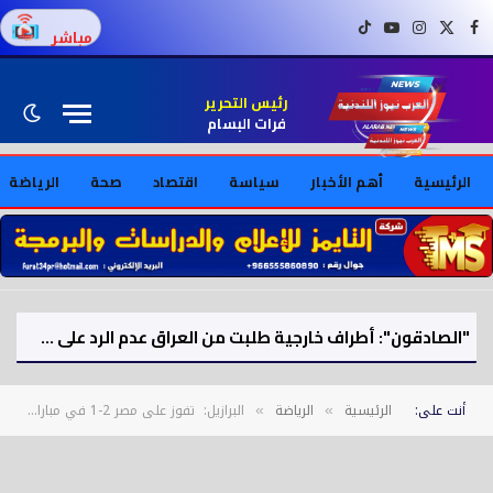
فيسبوك
X (Twitter)
إنستغرام
يوتيوب
تيك توك
مباشر
رئيس التحرير
فرات البسام
الرئيسية
أهم الأخبار
سياسة
اقتصاد
صحة
الرياضة
دراسة تكشف: شخصية الإنسان ليست ثابتة وتتغير مع مرور الوقت
أنت على:
الرئيسية
الرياضة
البرازيل: تفوز على مصر 2-1 في مباراة ودية مثيرة قبل مونديال 2026
»
»