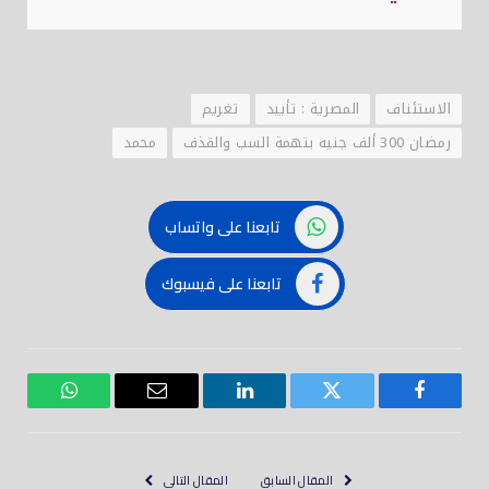
الاستئناف
المصرية : تأييد
تغريم
رمضان 300 ألف جنيه بتهمة السب والقذف
محمد
تابعنا على واتساب
تابعنا على فيسبوك
فيسبوك
تويتر
لينكدود
بريد
واتساب
إلكتروني
المقال السابق
المقال التالي