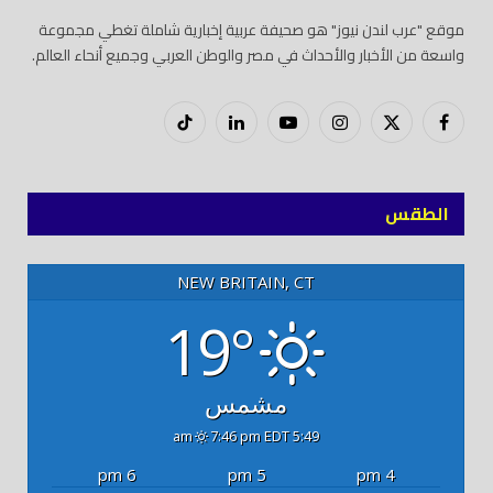
موقع "عرب لندن نيوز" هو صحيفة عربية إخبارية شاملة تغطي مجموعة
واسعة من الأخبار والأحداث في مصر والوطن العربي وجميع أنحاء العالم.
فيسبوك
X
إنستغرام
يوتيوب
لينكدود
تيك
(Twitter)
توك
الطقس
NEW BRITAIN, CT
19°
مشمس
7:46 pm EDT
5:49 am
6 pm
5 pm
4 pm