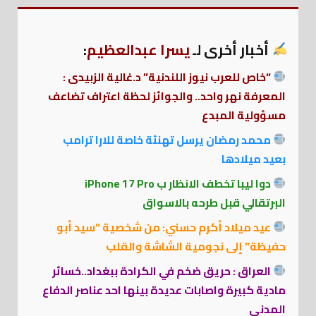
أخبار أخرى لـ
يسرا عبدالعظيم
:
“خاص للعرب نيوز اللندنية” د.غالية الزبيدى :
المعرفة نهر واحد.. والجوائز لحظة اعتراف تضاعف
مسؤولية المبدع
محمد رمضان يرسل تهنئة خاصة للارا ترامب
بعيد ميلادها
دوا ليبا تخطف الانظار ب iPhone 17 Pro
البرتقالي قبل طرحه بالاسواق
عيد ميلاد أكرم حسني: من شخصية “سيد أبو
حفيظة” إلى نجومية الشاشة والقلب
العراق : حريق ضخم في الكرادة ببغداد..خسائر
مادية كبيرة واصابات عديدة بينها احد عناصر الدفاع
المدني