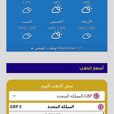
17
18
19
°C
°C
°C
الأربعاء
الخميس
السبت
15
/ 5
16
/ 5
15
/ 5
°C
°C
°C
°C
°C
°C
New Britain, CT
توقعات الطقس ▸
أسعار الذهب