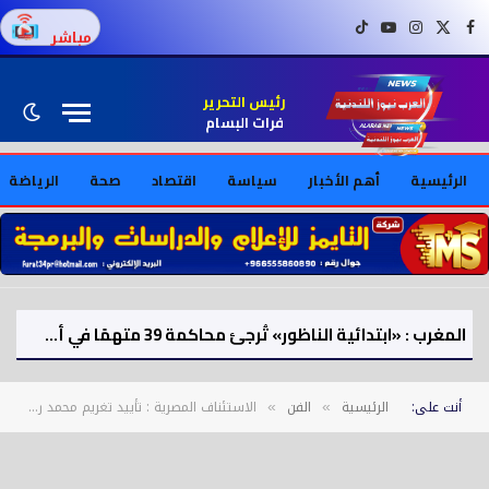
فيسبوك
X (Twitter)
إنستغرام
يوتيوب
تيك توك
مباشر
رئيس التحرير
فرات البسام
الرئيسية
أهم الأخبار
سياسة
اقتصاد
صحة
الرياضة
المغرب : «ابتدائية الناظور» تُرجئ محاكمة 39 متهمًا في أحداث شغب وتخريب ممتلكات بـ«معبر بني أنصار»
أنت على:
الرئيسية
الفن
الاستئناف المصرية : تأييد تغريم محمد رمضان 300 ألف جنيه بتهمة السب والقذف
»
»