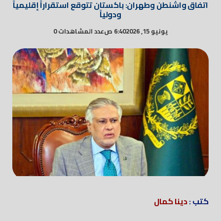
اتفاق واشنطن وطهران: باكستان تتوقع استقراراً إقليمياً
ودولياً
يونيو 15, 2026
6:40 ص
عدد المشاهدات 0
كتب :
دينا كمال