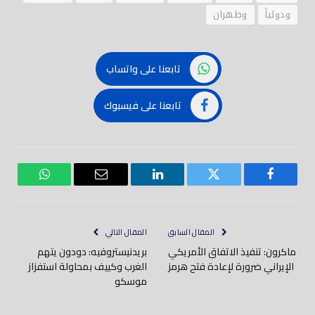
ودولياً
وطهران
تابعنا على واتساب
تابعنا على فيسبوك
فيسبوك
تويتر
لينكدود
بريد
واتساب
إلكتروني
المقال السابق
المقال التالي
ماكرون: تنفيذ الاتفاق الأمريكي
بريدنيستروفيه: دودون يتهم
الإيراني ضرورة لإعادة فتح هرمز
الغرب وكييف بمحاولة استفزاز
موسكو