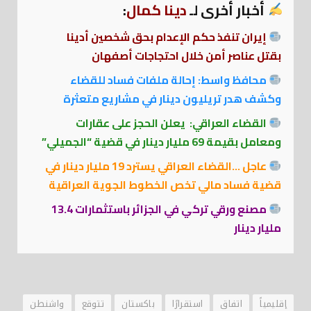
أخبار أخرى لـ
دينا كمال
:
إيران تنفذ حكم الإعدام بحق شخصين أدينا
بقتل عناصر أمن خلال احتجاجات أصفهان
محافظ واسط: إحالة ملفات فساد للقضاء
وكشف هدر تريليون دينار في مشاريع متعثرة
القضاء العراقي: يعلن الحجز على عقارات
ومعامل بقيمة 69 مليار دينار في قضية “الجميلي”
عاجل …القضاء العراقي يسترد 19 مليار دينار في
قضية فساد مالي تخص الخطوط الجوية العراقية
مصنع ورقي تركي في الجزائر باستثمارات 13.4
مليار دينار
إقليمياً
اتفاق
استقرارًا
باكستان
تتوقع
واشنطن