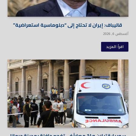
قاليباف: إيران لا تحتاج إلى “دبلوماسية استعراضية”
أغسطس 6, 2026
اقرأ المزيد
سوريا: قتيلان و14 مصاباً في تفجير حافلة بمدينة جرمانا