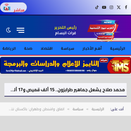
فيسبوك
X (Twitter)
إنستغرام
يوتيوب
تيك توك
مباشر
رئيس التحرير
فرات البسام
الرئيسية
أهم الأخبار
سياسة
اقتصاد
صحة
الرياضة
محمد صلاح يشعل جماهير طرابزون.. 15 ألف قميص و17 ألف تذكرة موسمية بعد الصفقة
أنت على:
الرئيسية
سياسة
اتفاق واشنطن وطهران: باكستان تتوقع استقراراً إقليمياً ودولياً
»
»