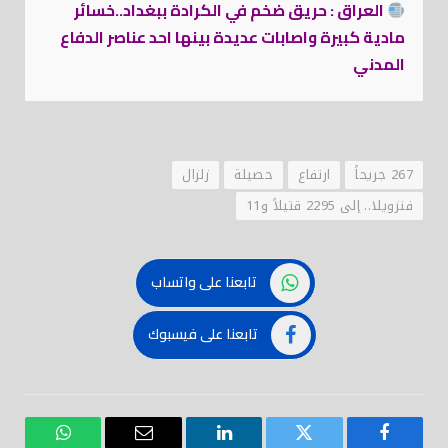
العراق : حريق ضخم في الكرادة ببغداد..خسائر
مادية كبيرة واصابات عديدة بينها احد عناصر الدفاع
المدني
267 جريحاً
ارتفاع
حصيلة
زلزال
فنزويلا.. إلى 2295 قتيلاً و11
تابعنا على واتساب
تابعنا على فيسبوك
فيسبوك
تويتر
لينكدود
بريد
واتساب