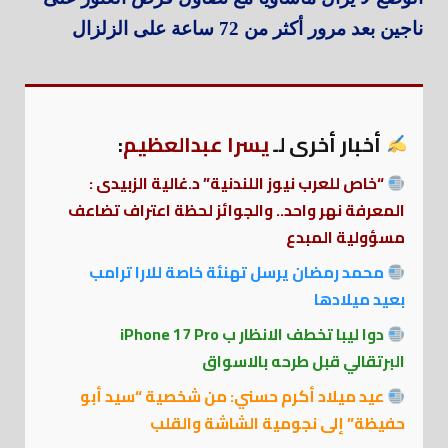
ناجين بعد مرور أكثر من 72 ساعة على الزلزال
أخبار أخرى لـ
يسرا عبدالعظيم
:
“خاص للعرب نيوز اللندنية” د.غالية الزبيدى :
المعرفة نهر واحد.. والجوائز لحظة اعتراف تضاعف
مسؤولية المبدع
محمد رمضان يرسل تهنئة خاصة للارا ترامب
بعيد ميلادها
دوا ليبا تخطف الانظار ب iPhone 17 Pro
البرتقالي قبل طرحه بالاسواق
عيد ميلاد أكرم حسني: من شخصية “سيد أبو
حفيظة” إلى نجومية الشاشة والقلب