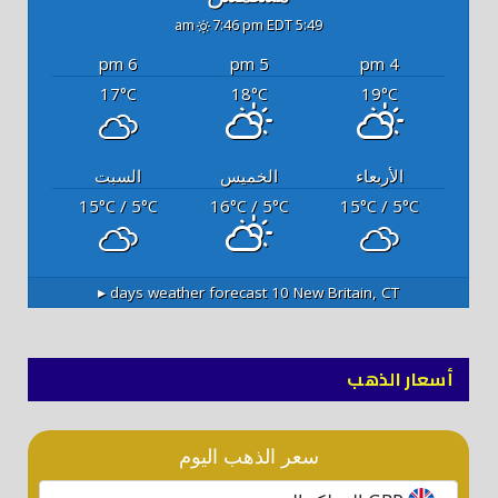
7:46 pm EDT
5:49 am
6 pm
5 pm
4 pm
17
18
19
°C
°C
°C
الأربعاء
الخميس
السبت
15
/ 5
16
/ 5
15
/ 5
°C
°C
°C
°C
°C
°C
10 days weather forecast ▸
New Britain, CT
أسعار الذهب