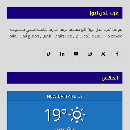
عرب لندن نيوز
موقع "عرب لندن نيوز" هو صحيفة عربية إخبارية شاملة تغطي مجموعة
واسعة من الأخبار والأحداث في مصر والوطن العربي وجميع أنحاء العالم.
فيسبوك
X
إنستغرام
يوتيوب
لينكدود
تيك
(Twitter)
توك
الطقس
NEW BRITAIN, CT
19°
مشمس