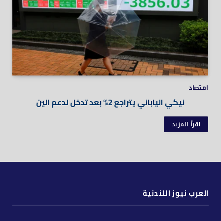
اقتصاد
نيكي الياباني يتراجع 2% بعد تدخل لدعم الين
اقرأ المزيد
العرب نيوز اللندنية