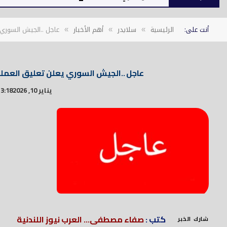
أنت على:
الرئيسية
سلايدر
أهم الأخبار
عاجل ..الجيش السوري
»
»
»
عاجل ..الجيش السوري يعلن تعليق العم
يناير 10, 2026
3:18 م
كتب :
صفاء مصطفى... العرب نيوز اللندنية
شارك الخبر