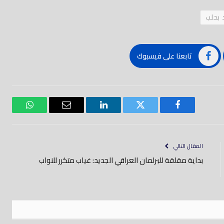
 بحلب
تابعنا على فيسبوك
فيسبوك
تويتر
لينكدود
بريد
واتساب
إلكتروني
المقال التالي
بداية مقلقة للبرلمان العراقي الجديد: غياب متكرر للنواب