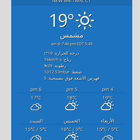
NEW BRITAIN, CT
19°
مشمس
7:46 pm EDT
5:49 am
درجة الحرارة: 19
°c
رياح: 16
s
km/h
رطوبة: 39
%
ضغط: 1012.53
mbar
فهرس الأشعة فوق بنفسجية: 5
6 pm
5 pm
4 pm
17
18
19
°C
°C
°C
الأربعاء
الخميس
السبت
15
/ 5
16
/ 5
15
/ 5
°C
°C
°C
°C
°C
°C