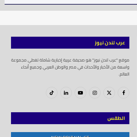
عرب لندن نيوز
موقع "عرب لندن نيوز" هو صحيفة عربية إخبارية شاملة تغطي مجموعة
واسعة من الأخبار والأحداث في مصر والوطن العربي وجميع أنحاء
العالم.
فيسبوك
X
إنستغرام
يوتيوب
لينكدود
تيك
(Twitter)
توك
الطقس