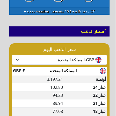
10 days weather forecast ▸
New Britain, CT
أسعار الذهب