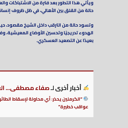
ويأتي هذا التطور بعد فترة من الاشتباكات وال
حالة من القلق بين الأهالي، في ظل ظروف إنسان
وتسود حالة من الترقب داخل الشيخ مقصود، ح
الهدوء تدريجيًا وتحسين الأوضاع المعيشية، وفت
بعيدًا عن التصعيد العسكري.
أخبار أخرى لـ
صفاء مصطفى... العر
“الكرملين يحذر: أي محاولة لإسقاط الطائ
عواقب خطيرة”