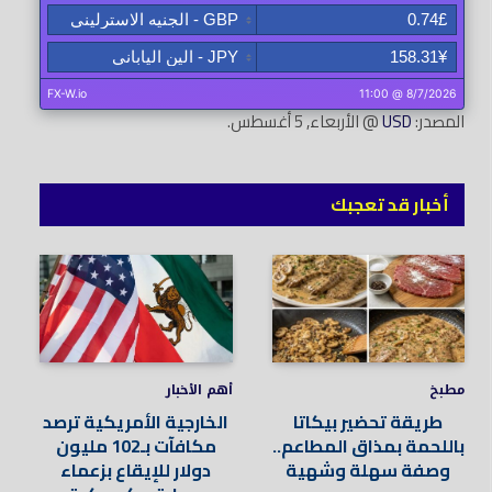
المصدر:
USD
@ الأربعاء, 5 أغسطس.
أخبار قد تعجبك
مطبخ
أهم الأخبار
طريقة تحضير بيكاتا
الخارجية الأمريكية ترصد
باللحمة بمذاق المطاعم..
مكافآت بـ102 مليون
وصفة سهلة وشهية
دولار للإيقاع بزعماء