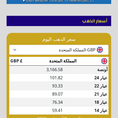
10 days weather forecast ▸
New Britain, CT
أسعار الذهب