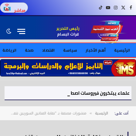
فيسبوك
X (Twitter)
إنستغرام
يوتيوب
تيك توك
مباشر
رئيس التحرير
فرات البسام
الرئيسية
أهم الأخبار
سياسة
اقتصاد
صحة
الرياضة
علماء يبتكرون فيروسات اصطناعية بالذكاء الاصطناعي ويثيرون مخاوف أمنية
أنت على:
الرئيسية
منشورات مصنفة بـ "نقابة الفنانين السوريين تنفي شائعة وفاة بسام كوسا وتطمئن جمهوره"
»