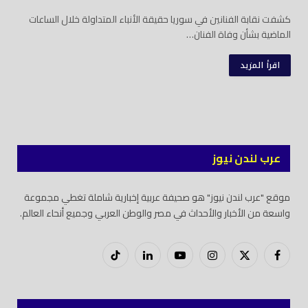
كشفت نقابة الفنانين في سوريا حقيقة الأنباء المتداولة خلال الساعات
الماضية بشأن وفاة الفنان…
اقرأ المزيد
عرب لندن نيوز
موقع "عرب لندن نيوز" هو صحيفة عربية إخبارية شاملة تغطي مجموعة
واسعة من الأخبار والأحداث في مصر والوطن العربي وجميع أنحاء العالم.
فيسبوك
X
إنستغرام
يوتيوب
لينكدود
تيك
(Twitter)
توك