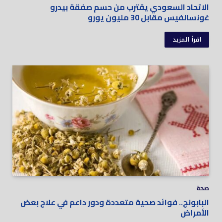
الاتحاد السعودي يقترب من حسم صفقة بيدرو
غونسالفيس مقابل 30 مليون يورو
اقرأ المزيد
صحة
البابونج.. فوائد صحية متعددة ودور داعم في علاج بعض
الأمراض