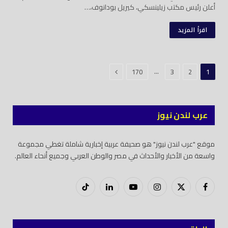
أعلن رئيس مكتب زيلينسكي، كيريل بودانوف،…
اقرأ المزيد
التالي
…
170
3
2
1
عرب لندن نيوز
موقع "عرب لندن نيوز" هو صحيفة عربية إخبارية شاملة تغطي مجموعة
واسعة من الأخبار والأحداث في مصر والوطن العربي وجميع أنحاء العالم.
فيسبوك
X
إنستغرام
يوتيوب
لينكدود
تيك
(Twitter)
توك