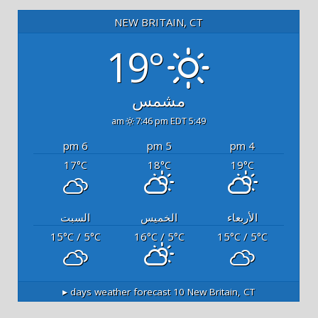
NEW BRITAIN, CT
19°
مشمس
7:46 pm EDT
5:49 am
6 pm
5 pm
4 pm
17
18
19
°C
°C
°C
الأربعاء
الخميس
السبت
15
/ 5
16
/ 5
15
/ 5
°C
°C
°C
°C
°C
°C
10 days weather forecast ▸
New Britain, CT