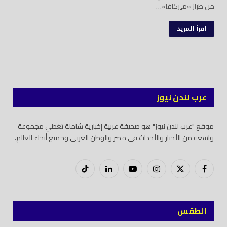
من طراز «ميركافا»…
اقرأ المزيد
عرب لندن نيوز
موقع "عرب لندن نيوز" هو صحيفة عربية إخبارية شاملة تغطي مجموعة
واسعة من الأخبار والأحداث في مصر والوطن العربي وجميع أنحاء العالم.
فيسبوك
X
إنستغرام
يوتيوب
لينكدود
تيك
(Twitter)
توك
الطقس