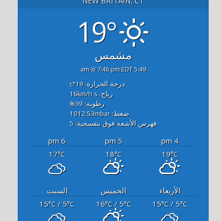
NEW BRITAIN, CT
19°
مشمس
7:46 pm EDT
5:49 am
درجة الحرارة: 19
°c
رياح: 16
s
km/h
رطوبة: 39
%
ضغط: 1012.53
mbar
فهرس الأشعة فوق بنفسجية: 5
6 pm
5 pm
4 pm
17
18
19
°C
°C
°C
الأربعاء
الخميس
السبت
15
/ 5
16
/ 5
15
/ 5
°C
°C
°C
°C
°C
°C