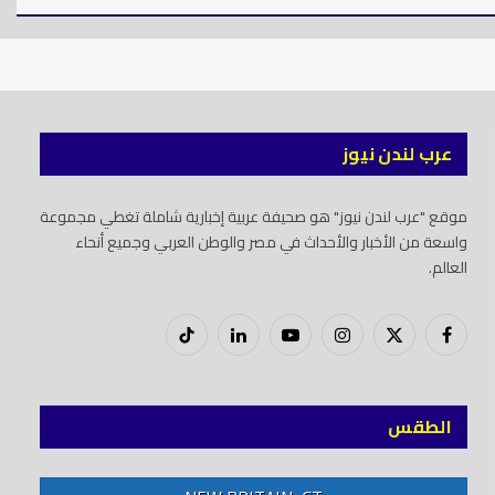
عرب لندن نيوز
موقع "عرب لندن نيوز" هو صحيفة عربية إخبارية شاملة تغطي مجموعة
واسعة من الأخبار والأحداث في مصر والوطن العربي وجميع أنحاء
العالم.
فيسبوك
X
إنستغرام
يوتيوب
لينكدود
تيك
(Twitter)
توك
الطقس