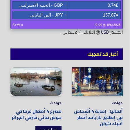
المصدر:
USD
@ الثلاثاء, 4 أغسطس.
أخبار قد تعجبك
حوادث
حوادث
ألمانيا.. إصابة 4 أشخاص
مصرع 4 أطفال غرقا في
في إطلاق نار بأحد أخطر
حوض مائي شرقي الجزائر
أحياء كولن