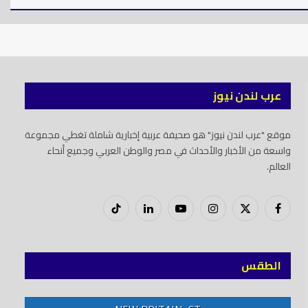
عرب لندن نيوز
موقع "عرب لندن نيوز" هو صحيفة عربية إخبارية شاملة تغطي مجموعة
واسعة من الأخبار والأحداث في مصر والوطن العربي وجميع أنحاء
العالم.
فيسبوك
X
إنستغرام
يوتيوب
لينكدود
تيك
(Twitter)
توك
الطقس