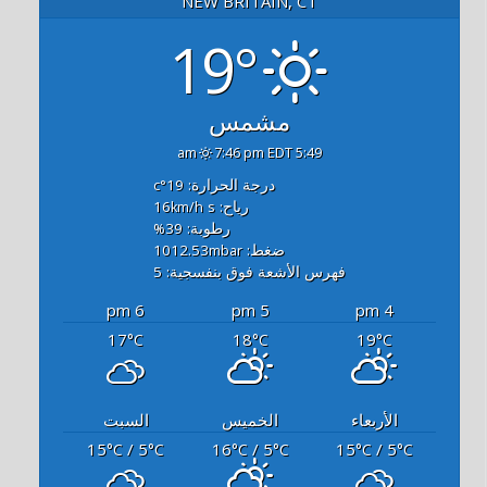
NEW BRITAIN, CT
19°
مشمس
7:46 pm EDT
5:49 am
درجة الحرارة: 19
°c
رياح: 16
s
km/h
رطوبة: 39
%
ضغط: 1012.53
mbar
فهرس الأشعة فوق بنفسجية: 5
6 pm
5 pm
4 pm
17
18
19
°C
°C
°C
الأربعاء
الخميس
السبت
15
/ 5
16
/ 5
15
/ 5
°C
°C
°C
°C
°C
°C