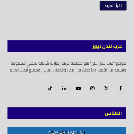
اقرأ المزيد
عرب لندن نيوز
موقع "عرب لندن نيوز" هو صحيفة عربية إخبارية شاملة تغطي مجموعة
واسعة من الأخبار والأحداث في مصر والوطن العربي وجميع أنحاء العالم.
فيسبوك
X
إنستغرام
يوتيوب
لينكدود
تيك
(Twitter)
توك
الطقس
NEW BRITAIN, CT