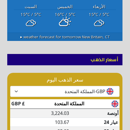
الأربعاء
الخميس
السبت
15
/ 5
16
/ 5
15
/ 5
°C
°C
°C
°C
°C
°C
weather forecast for tomorrow ▸
New Britain, CT
أسعار الذهب