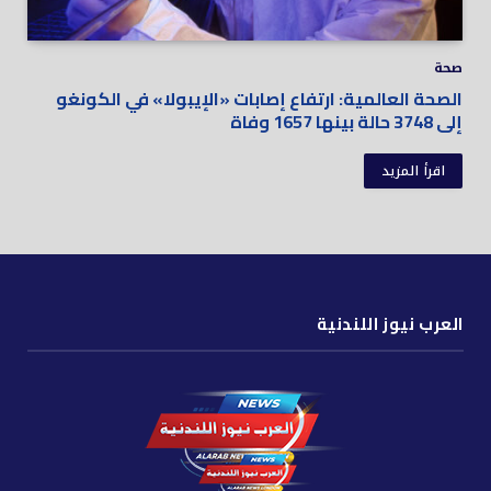
صحة
الصحة العالمية: ارتفاع إصابات «الإيبولا» في الكونغو
إلى 3748 حالة بينها 1657 وفاة
اقرأ المزيد
العرب نيوز اللندنية