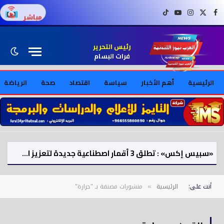
فيسبوك
X (Twitter)
إنستغرام
يوتيوب
تيك توك
مباشر
رئيس التحرير
فرات البسام
الرئيسية
أهم الأخبار
سياسة
اقتصاد
صحة
الرياضة
«سبيس إكس» : تطلق 3 أقمار اصطناعية جديدة لتعزيز الاتصالات الفضائية
أنت على:
الرئيسية
منشورات مصنفة بـ "حرارة"
»