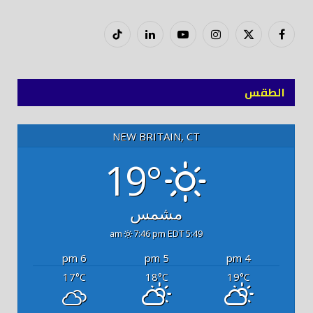
فيسبوك
X
إنستغرام
يوتيوب
لينكدود
تيك
(Twitter)
توك
الطقس
NEW BRITAIN, CT
19°
مشمس
7:46 pm EDT
5:49 am
6 pm
5 pm
4 pm
17
18
19
°C
°C
°C