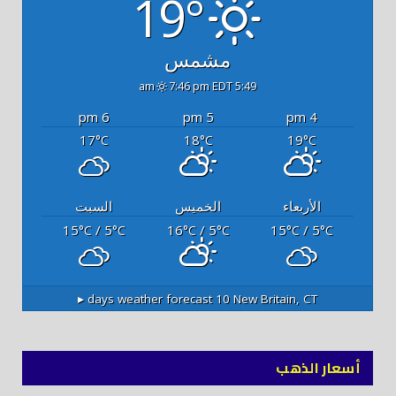
19°
مشمس
7:46 pm EDT
5:49 am
6 pm
5 pm
4 pm
17
18
19
°C
°C
°C
الأربعاء
الخميس
السبت
15
/ 5
16
/ 5
15
/ 5
°C
°C
°C
°C
°C
°C
10 days weather forecast ▸
New Britain, CT
أسعار الذهب