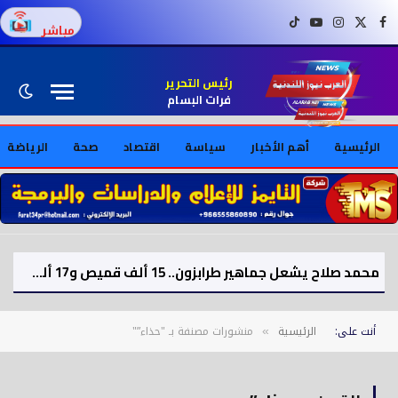
فيسبوك
X (Twitter)
إنستغرام
يوتيوب
تيك توك
مباشر
رئيس التحرير
فرات البسام
الرئيسية
أهم الأخبار
سياسة
اقتصاد
صحة
الرياضة
محمد صلاح يشعل جماهير طرابزون.. 15 ألف قميص و17 ألف تذكرة موسمية بعد الصفقة
أنت على:
الرئيسية
منشورات مصنفة بـ "حذاء”"
»