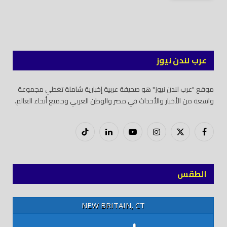
عرب لندن نيوز
موقع "عرب لندن نيوز" هو صحيفة عربية إخبارية شاملة تغطي مجموعة
واسعة من الأخبار والأحداث في مصر والوطن العربي وجميع أنحاء العالم.
فيسبوك
X
إنستغرام
يوتيوب
لينكدود
تيك
(Twitter)
توك
الطقس
NEW BRITAIN, CT