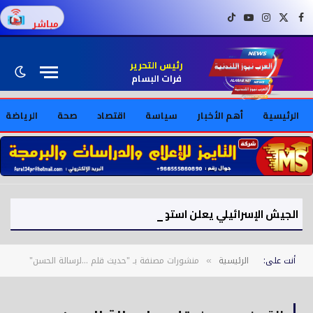
فيسبوك
X (Twitter)
إنستغرام
يوتيوب
تيك توك
مباشر
رئيس التحرير
فرات البسام
الرئيسية
أهم الأخبار
سياسة
اقتصاد
صحة
الرياضة
الجيش الإسرائيلي يعلن استهداف قيادي في كتائب المجاهدين بغزة خلال غارة جوية
أنت على:
الرئيسية
منشورات مصنفة بـ "حديث قلم …لرسالة الحسن"
»