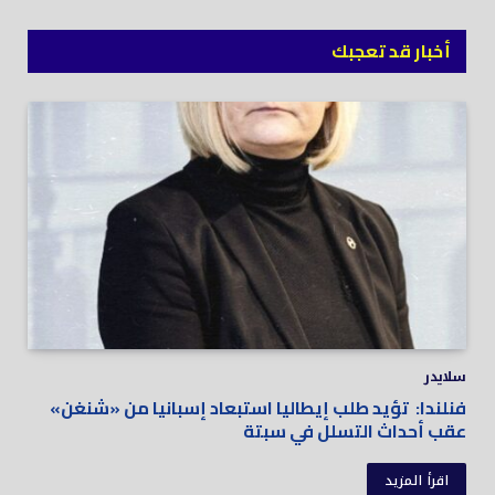
أخبار قد تعجبك
سلايدر
فنلندا: تؤيد طلب إيطاليا استبعاد إسبانيا من «شنغن»
عقب أحداث التسلل في سبتة
اقرأ المزيد