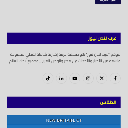
عرب لندن نيوز
موقع "عرب لندن نيوز" هو صحيفة عربية إخبارية شاملة تغطي مجموعة
واسعة من الأخبار والأحداث في مصر والوطن العربي وجميع أنحاء العالم.
فيسبوك
X
إنستغرام
يوتيوب
لينكدود
تيك
(Twitter)
توك
الطقس
NEW BRITAIN, CT