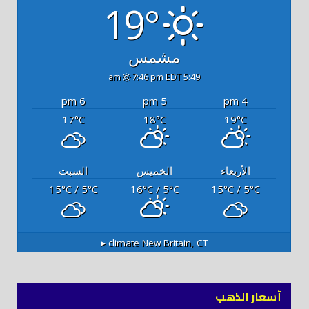
19°
مشمس
7:46 pm EDT
5:49 am
6 pm
5 pm
4 pm
17
18
19
°C
°C
°C
الأربعاء
الخميس
السبت
15
/ 5
16
/ 5
15
/ 5
°C
°C
°C
°C
°C
°C
climate ▸
New Britain, CT
أسعار الذهب